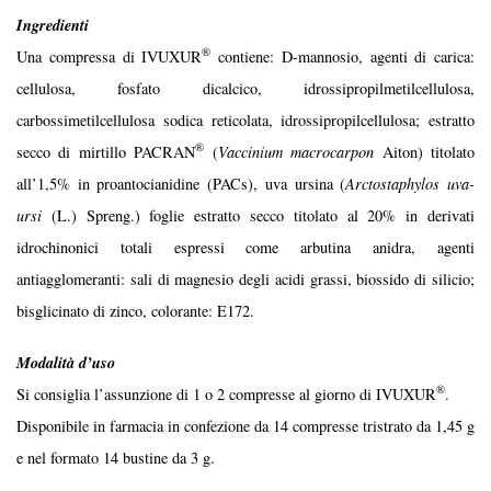
Ingredienti
®
Una compressa di IVUXUR
contiene: D-mannosio, agenti di carica:
cellulosa, fosfato dicalcico, idrossipropilmetilcellulosa,
carbossimetilcellulosa sodica reticolata, idrossipropilcellulosa; estratto
®
secco di mirtillo PACRAN
(
Vaccinium macrocarpon
Aiton) titolato
all’1,5% in proantocianidine (PACs), uva ursina (
Arctostaphylos uva-
ursi
(L.) Spreng.) foglie estratto secco titolato al 20% in derivati
idrochinonici totali espressi come arbutina anidra, agenti
antiagglomeranti: sali di magnesio degli acidi grassi, biossido di silicio;
bisglicinato di zinco, colorante: E172.
Modalità d’uso
®
Si consiglia l’assunzione di 1 o 2 compresse al giorno di IVUXUR
.
Disponibile in farmacia in confezione da 14 compresse tristrato da 1,45 g
e nel formato 14 bustine da 3 g.