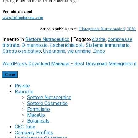
1,45 g e nel formato 14 bustine da 3 g.
Per informazioni
www.kolinpharma.com
Articolo pubblicato su
L’Integratore Nutrizionale 5, 2020
Inserito in
Settore Nutraceutico
|
Taggato
cistite
,
compresse
tristrato
,
D-mannosio
,
Escherichia coli
,
Sistema immunitario
,
Stress ossidativo
,
Uva ursina
,
vie urinarie
,
Zinco
WordPress Download Manager - Best Download Management 
Close
Riviste
Rubriche
Settore Nutraceutico
Settore Cosmetico
Formulario
MakeUp
Botanicals
CEC Tube
Company Profiles