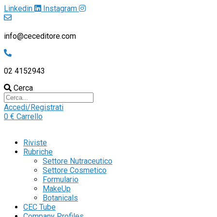
Linkedin
Instagram
info@ceceditore.com
02 4152943
Cerca
Accedi/Registrati
0
€
Carrello
Riviste
Rubriche
Settore Nutraceutico
Settore Cosmetico
Formulario
MakeUp
Botanicals
CEC Tube
Company Profiles