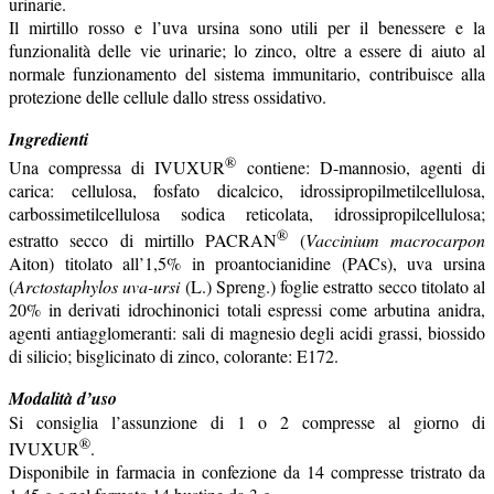
urinarie.
Il mirtillo rosso e l’uva ursina sono utili per il benessere e la
funzionalità delle vie urinarie; lo zinco, oltre a essere di aiuto al
normale funzionamento del sistema immunitario, contribuisce alla
protezione delle cellule dallo stress ossidativo.
Ingredienti
®
Una compressa di IVUXUR
contiene: D-mannosio, agenti di
carica: cellulosa, fosfato dicalcico, idrossipropilmetilcellulosa,
carbossimetilcellulosa sodica reticolata, idrossipropilcellulosa;
®
estratto secco di mirtillo PACRAN
(
Vaccinium macrocarpon
Aiton) titolato all’1,5% in proantocianidine (PACs), uva ursina
(
Arctostaphylos uva-ursi
(L.) Spreng.) foglie estratto secco titolato al
20% in derivati idrochinonici totali espressi come arbutina anidra,
agenti antiagglomeranti: sali di magnesio degli acidi grassi, biossido
di silicio; bisglicinato di zinco, colorante: E172.
Modalità d’uso
Si consiglia l’assunzione di 1 o 2 compresse al giorno di
®
IVUXUR
.
Disponibile in farmacia in confezione da 14 compresse tristrato da