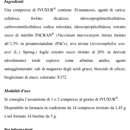
Ingredienti
®
Una compressa di IVUXUR
contiene: D-mannosio, agenti di carica:
cellulosa, fosfato dicalcico, idrossipropilmetilcellulosa,
carbossimetilcellulosa sodica reticolata, idrossipropilcellulosa; estratto
®
secco di mirtillo PACRAN
(
Vaccinium macrocarpon
Aiton) titolato
all’1,5% in proantocianidine (PACs), uva ursina (
Arctostaphylos uva-
ursi
(L.) Spreng.) foglie estratto secco titolato al 20% in derivati
idrochinonici totali espressi come arbutina anidra, agenti
antiagglomeranti: sali di magnesio degli acidi grassi, biossido di silicio;
bisglicinato di zinco, colorante: E172.
Modalità d’uso
®
Si consiglia l’assunzione di 1 o 2 compresse al giorno di IVUXUR
.
Disponibile in farmacia in confezione da 14 compresse tristrato da 1,45 g
e nel formato 14 bustine da 3 g.
Per informazioni