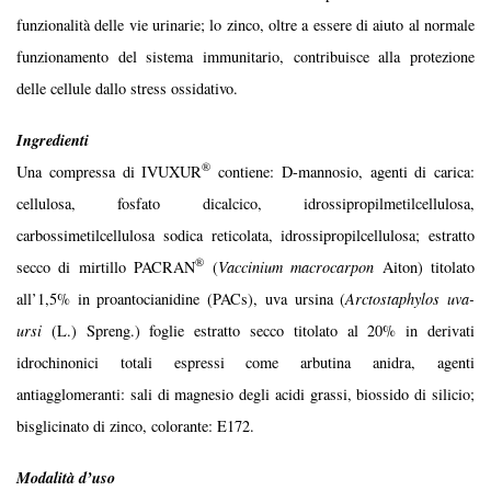
funzionalità delle vie urinarie; lo zinco, oltre a essere di aiuto al normale
funzionamento del sistema immunitario, contribuisce alla protezione
delle cellule dallo stress ossidativo.
Ingredienti
®
Una compressa di IVUXUR
contiene: D-mannosio, agenti di carica:
cellulosa, fosfato dicalcico, idrossipropilmetilcellulosa,
carbossimetilcellulosa sodica reticolata, idrossipropilcellulosa; estratto
®
secco di mirtillo PACRAN
(
Vaccinium macrocarpon
Aiton) titolato
all’1,5% in proantocianidine (PACs), uva ursina (
Arctostaphylos uva-
ursi
(L.) Spreng.) foglie estratto secco titolato al 20% in derivati
idrochinonici totali espressi come arbutina anidra, agenti
antiagglomeranti: sali di magnesio degli acidi grassi, biossido di silicio;
bisglicinato di zinco, colorante: E172.
Modalità d’uso