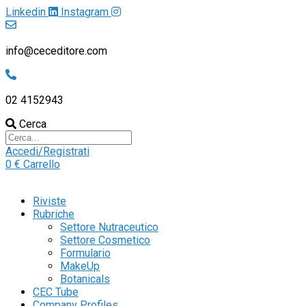
Linkedin
Instagram
info@ceceditore.com
02 4152943
Cerca
Accedi/Registrati
0
€
Carrello
Riviste
Rubriche
Settore Nutraceutico
Settore Cosmetico
Formulario
MakeUp
Botanicals
CEC Tube
Company Profiles