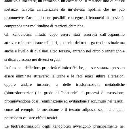
additivo alimentare, un farmaco o un cosmetico. Il metabolismo di queste
sostanze, talvolta caratterizzate da un’elevata lipofilia che ne può
promuovere l’accumulo con possibili conseguenti fenomeni di tossicità,
comprende una moltitudine di reazioni chimiche.
Gli xenobiotici, infatti, dopo essere stati assorbiti dall’organismo
attraverso le membrane cellulari, non solo del tratto gastro-intestinale ma
anche a livello di qualsiasi altro tessuto, entrano nel circolo sanguigno e
si distribuiscono nei diversi organi.
In funzione delle loro proprietà chimico-fisiche, queste sostanze possono
essere eliminate attraverso le urine e le feci senza subire alterazioni
oppure andare incontro a delle trasformazioni metaboliche
(biotrasformazioni) in grado di “adattarle” ai processi di escrezione,
promuovendone così l’eliminazione ed evitandone l’accumulo nei tessuti,
come ad esempio le membrane e il tessuto adiposo, sedi nelle quali
potrebbero causare effetti tossici.
Le biotrasformazioni degli xenobiotici avvengono principalmente nel