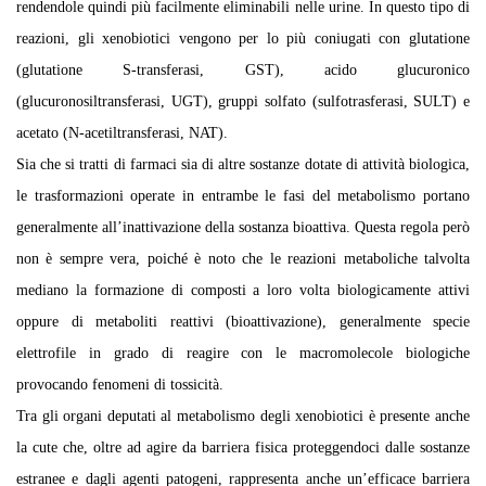
rendendole quindi più facilmente eliminabili nelle urine. In questo tipo di
reazioni, gli xenobiotici vengono per lo più coniugati con glutatione
(glutatione S-transferasi, GST), acido glucuronico
(glucuronosiltransferasi, UGT), gruppi solfato (sulfotrasferasi, SULT) e
acetato (N-acetiltransferasi, NAT).
Sia che si tratti di farmaci sia di altre sostanze dotate di attività biologica,
le trasformazioni operate in entrambe le fasi del metabolismo portano
generalmente all’inattivazione della sostanza bioattiva. Questa regola però
non è sempre vera, poiché è noto che le reazioni metaboliche talvolta
mediano la formazione di composti a loro volta biologicamente attivi
oppure di metaboliti reattivi (bioattivazione), generalmente specie
elettrofile in grado di reagire con le macromolecole biologiche
provocando fenomeni di tossicità.
Tra gli organi deputati al metabolismo degli xenobiotici è presente anche
la cute che, oltre ad agire da barriera fisica proteggendoci dalle sostanze
estranee e dagli agenti patogeni, rappresenta anche un’efficace barriera