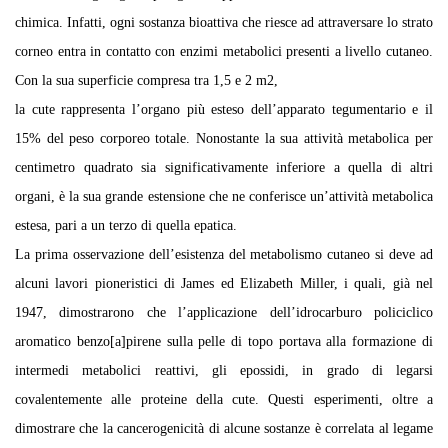
chimica. Infatti, ogni sostanza bioattiva che riesce ad attraversare lo strato
corneo entra in contatto con enzimi metabolici presenti a livello cutaneo.
Con la sua superficie compresa tra 1,5 e 2 m2,
la cute rappresenta l’organo più esteso dell’apparato tegumentario e il
15% del peso corporeo totale. Nonostante la sua attività metabolica per
centimetro quadrato sia significativamente inferiore a quella di altri
organi, è la sua grande estensione che ne conferisce un’attività metabolica
estesa, pari a un terzo di quella epatica.
La prima osservazione dell’esistenza del metabolismo cutaneo si deve ad
alcuni lavori pioneristici di James ed Elizabeth Miller, i quali, già nel
1947, dimostrarono che l’applicazione dell’idrocarburo policiclico
aromatico benzo[a]pirene sulla pelle di topo portava alla formazione di
intermedi metabolici reattivi, gli epossidi, in grado di legarsi
covalentemente alle proteine della cute. Questi esperimenti, oltre a
dimostrare che la cancerogenicità di alcune sostanze è correlata al legame