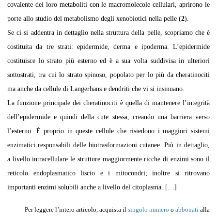
covalente dei loro metaboliti con le macromolecole cellulari, aprirono le
porte allo studio del metabolismo degli xenobiotici nella pelle (
2
).
Se ci si addentra in dettaglio nella struttura della pelle, scopriamo che è
costituita da tre strati: epidermide, derma e ipoderma. L’epidermide
costituisce lo strato più esterno ed è a sua volta suddivisa in ulteriori
sottostrati, tra cui lo strato spinoso, popolato per lo più da cheratinociti
ma anche da cellule di Langerhans e dendriti che vi si insinuano.
La funzione principale dei cheratinociti è quella di mantenere l’integrità
dell’epidermide e quindi della cute stessa, creando una barriera verso
l’esterno. È proprio in queste cellule che risiedono i maggiori sistemi
enzimatici responsabili delle biotrasformazioni cutanee. Più in dettaglio,
a livello intracellulare le strutture maggiormente ricche di enzimi sono il
reticolo endoplasmatico liscio e i mitocondri; inoltre si ritrovano
importanti enzimi solubili anche a livello del citoplasma. […]
Per leggere l’intero articolo, acquista il
singolo numero
o
abbonati
alla