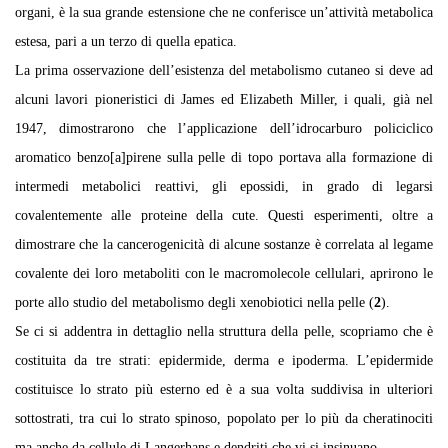
organi, è la sua grande estensione che ne conferisce un’attività metabolica
estesa, pari a un terzo di quella epatica.
La prima osservazione dell’esistenza del metabolismo cutaneo si deve ad
alcuni lavori pioneristici di James ed Elizabeth Miller, i quali, già nel
1947, dimostrarono che l’applicazione dell’idrocarburo policiclico
aromatico benzo[a]pirene sulla pelle di topo portava alla formazione di
intermedi metabolici reattivi, gli epossidi, in grado di legarsi
covalentemente alle proteine della cute. Questi esperimenti, oltre a
dimostrare che la cancerogenicità di alcune sostanze è correlata al legame
covalente dei loro metaboliti con le macromolecole cellulari, aprirono le
porte allo studio del metabolismo degli xenobiotici nella pelle (
2
).
Se ci si addentra in dettaglio nella struttura della pelle, scopriamo che è
costituita da tre strati: epidermide, derma e ipoderma. L’epidermide
costituisce lo strato più esterno ed è a sua volta suddivisa in ulteriori
sottostrati, tra cui lo strato spinoso, popolato per lo più da cheratinociti
ma anche da cellule di Langerhans e dendriti che vi si insinuano.