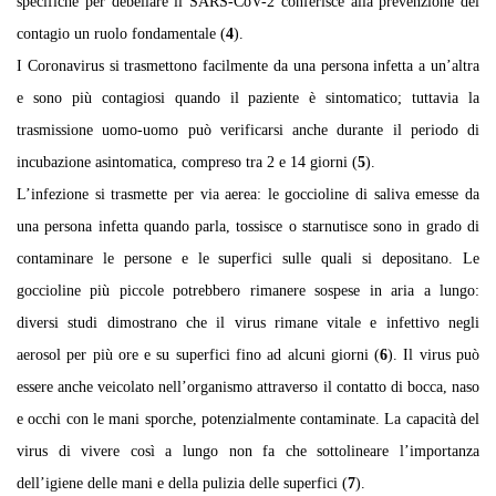
specifiche per debellare il SARS-CoV-2 conferisce alla prevenzione del
contagio un ruolo fondamentale (
4
).
I Coronavirus si trasmettono facilmente da una persona infetta a un’altra
e sono più contagiosi quando il paziente è sintomatico; tuttavia la
trasmissione uomo-uomo può verificarsi anche durante il periodo di
incubazione asintomatica, compreso tra 2 e 14 giorni (
5
).
L’infezione si trasmette per via aerea: le goccioline di saliva emesse da
una persona infetta quando parla, tossisce o starnutisce sono in grado di
contaminare le persone e le superfici sulle quali si depositano. Le
goccioline più piccole potrebbero rimanere sospese in aria a lungo:
diversi studi dimostrano che il virus rimane vitale e infettivo negli
aerosol per più ore e su superfici fino ad alcuni giorni (
6
). Il virus può
essere anche veicolato nell’organismo attraverso il contatto di bocca, naso
e occhi con le mani sporche, potenzialmente contaminate. La capacità del
virus di vivere così a lungo non fa che sottolineare l’importanza
dell’igiene delle mani e della pulizia delle superfici (
7
).