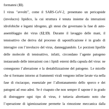
formatesi (
11
).
I virus “avvolti”, come il SARS-CoV-2, presentano un pericapside
(involucro) lipidico, la cui struttura è tenuta insieme da interazioni
idrofobiche e legami idrogeno, gli stessi che governano la fase di auto-
assemblaggio dei virus (
12
,
13
). Durante il lavaggio delle mani, il
tensioattivo che deriva dal processo di saponificazione è in grado di
interagire con l’involucro del virus, danneggiandolo. Le porzioni lipofile
delle molecole di tensioattivo, infatti, circondano l’agente patogeno
instaurando delle interazioni con i lipidi esterni della capsula del virus: ne
conseguono l’alterazione e la destabilizzazione del patogeno. Le micelle
che si formano intorno ai frammenti virali vengono infine lavate via nella
fase di risciacquo, essenziale per l’allontanamento dello sporco e dei
patogeni ad esso adesi. Se è risaputo che non sempre il sapone è in grado
di distruggere ogni tipo di virus, è tuttavia altrettanto noto che
l’operazione di igienizzazione permette la rimozione meccanica dalla