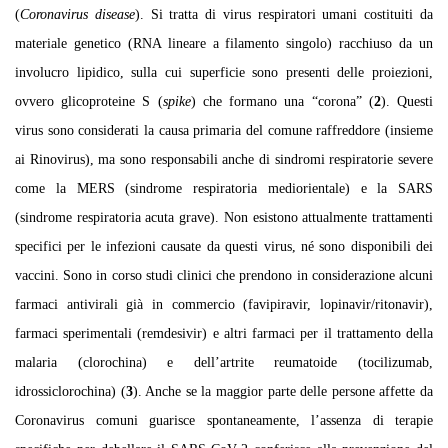
(
Coronavirus disease
). Si tratta di virus respiratori umani costituiti da
materiale genetico (RNA lineare a filamento singolo) racchiuso da un
involucro lipidico, sulla cui superficie sono presenti delle proiezioni,
ovvero glicoproteine S (
spike
) che formano una “corona” (
2
). Questi
virus sono considerati la causa primaria del comune raffreddore (insieme
ai Rinovirus), ma sono responsabili anche di sindromi respiratorie severe
come la MERS (sindrome respiratoria mediorientale) e la SARS
(sindrome respiratoria acuta grave). Non esistono attualmente trattamenti
specifici per le infezioni causate da questi virus, né sono disponibili dei
vaccini. Sono in corso studi clinici che prendono in considerazione alcuni
farmaci antivirali già in commercio (favipiravir, lopinavir/ritonavir),
farmaci sperimentali (remdesivir) e altri farmaci per il trattamento della
malaria (clorochina) e dell’artrite reumatoide (tocilizumab,
idrossiclorochina) (
3
). Anche se la maggior parte delle persone affette da
Coronavirus comuni guarisce spontaneamente, l’assenza di terapie