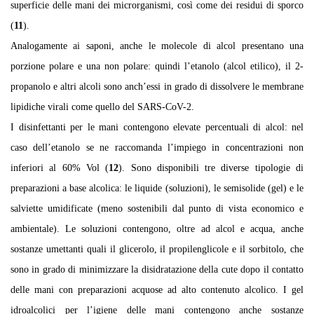
superficie delle mani dei microrganismi, così come dei residui di sporco
(
11
).
Analogamente ai saponi, anche le molecole di alcol presentano una
porzione polare e una non polare: quindi l’etanolo (alcol etilico), il 2-
propanolo e altri alcoli sono anch’essi in grado di dissolvere le membrane
lipidiche virali come quello del SARS-CoV-2.
I disinfettanti per le mani contengono elevate percentuali di alcol: nel
caso dell’etanolo se ne raccomanda l’impiego in concentrazioni non
inferiori al 60% Vol (
12
). Sono disponibili tre diverse tipologie di
preparazioni a base alcolica: le liquide (soluzioni), le semisolide (gel) e le
salviette umidificate (meno sostenibili dal punto di vista economico e
ambientale). Le soluzioni contengono, oltre ad alcol e acqua, anche
sostanze umettanti quali il glicerolo, il propilenglicole e il sorbitolo, che
sono in grado di minimizzare la disidratazione della cute dopo il contatto
delle mani con preparazioni acquose ad alto contenuto alcolico. I gel
idroalcolici per l’igiene delle mani contengono anche sostanze