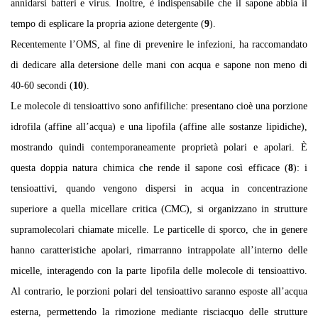
annidarsi batteri e virus. Inoltre, è indispensabile che il sapone abbia il
tempo di esplicare la propria azione detergente (
9
).
Recentemente l’OMS, al fine di prevenire le infezioni, ha raccomandato
di dedicare alla detersione delle mani con acqua e sapone non meno di
40-60 secondi (
10
).
Le molecole di tensioattivo sono anfifiliche: presentano cioè una porzione
idrofila (affine all’acqua) e una lipofila (affine alle sostanze lipidiche),
mostrando quindi contemporaneamente proprietà polari e apolari. È
questa doppia natura chimica che rende il sapone così efficace (
8
): i
tensioattivi, quando vengono dispersi in acqua in concentrazione
superiore a quella micellare critica (CMC), si organizzano in strutture
supramolecolari chiamate micelle. Le particelle di sporco, che in genere
hanno caratteristiche apolari, rimarranno intrappolate all’interno delle
micelle, interagendo con la parte lipofila delle molecole di tensioattivo.
Al contrario, le porzioni polari del tensioattivo saranno esposte all’acqua
esterna, permettendo la rimozione mediante risciacquo delle strutture