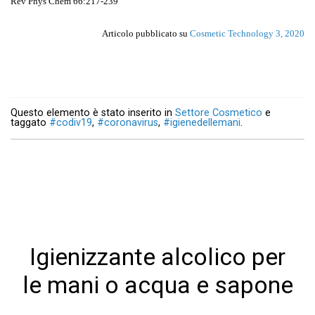
Rev Phys Chem 66:217-239
Articolo pubblicato su
Cosmetic Technology 3, 2020
Questo elemento è stato inserito in
Settore Cosmetico
e
taggato
#codiv19
,
#coronavirus
,
#igienedellemani
.
Igienizzante alcolico per
le mani o acqua e sapone