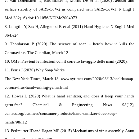
7. Van Doremalen N, Bushmaker T, Morris DH et al (2020) Aerosol and
surface stability of SARS-CoV-2 as compared with SARS-CoV-1.
N Engl J
Med 382(16) doi:10.1056/NEJMc2004973
8. Longtin Y, Sax H, Allegranzi B et al (2011) Hand Hygiene.
N Engl J Med
364:e24
9. Thordarson P (2020) The science of soap – here’s how it kills the
Coronavirus.
The Guardian, March 12
10. OMS. Previeni le infezioni con il corretto lavaggio delle mani (2020).
11. Ferris J (2020) Why Soap Works.
The New York Times, March 13, www.nytimes.com/2020/03/13/health/soap-
coronavirus-handwashing-germs.html
12. Howes L (2020) What is hand sanitizer, and does it keep your hands
germ-free?
Chemical & Engineering News 98(12),
cen.acs.org/business/consumer-products/hand-sanitizer-does-keep-
hands/98/i12
13. Perlmutter JD and Hagan MF (2015) Mechanisms of virus assembly.
Annu