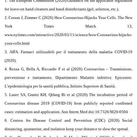
1. The European Commission (2020) Guidance on the applicable legislation
for leave-on hand cleaners and hand disinfectants (gel, solution, etc.).
2. Corum J, Zimmer C (2020) How Coronavirus Hijacks Your Cells.
The New
York Times March 13,
www.nytimes.com/interactive/2020/03/11/science/how-Coronavirus-hijacks-
your-cells.html
3. AIFA. Farmaci utilizzabili per il trattamento della malattia COVID-19
(2020).
4. Rezza G, Bella A, Riccardo F et al (2020) Coronavirus – Trasmissione,
prevenzione e trattamento. Dipartimento Malattie infettive. Epicentro:
L’epidemiologia per la sanità pubblica, Istituto Superiore di Sanità.
5. Lauer SA, Grantz KH, Qifang Bi et al (2020) The incubation period of
Coronavirus disease 2019 (COVID-19) from publicly reported confirmed
cases: estimation and application.
Ann Intern Med doi:10.7326/M20-0504
6. Centers for Disease Control and Prevention (CDC) (2020) Social
distancing, quarantine, and isolation keep your distance to slow the spread.