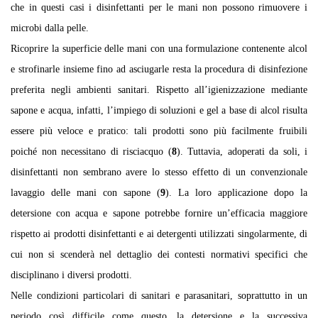
che in questi casi i disinfettanti per le mani non possono rimuovere i
microbi dalla pelle.
Ricoprire la superficie delle mani con una formulazione contenente alcol
e strofinarle insieme fino ad asciugarle resta la procedura di disinfezione
preferita negli ambienti sanitari. Rispetto all’igienizzazione mediante
sapone e acqua, infatti, l’impiego di soluzioni e gel a base di alcol risulta
essere più veloce e pratico: tali prodotti sono più facilmente fruibili
poiché non necessitano di risciacquo (
8
). Tuttavia, adoperati da soli, i
disinfettanti non sembrano avere lo stesso effetto di un convenzionale
lavaggio delle mani con sapone (
9
). La loro applicazione dopo la
detersione con acqua e sapone potrebbe fornire un’efficacia maggiore
rispetto ai prodotti disinfettanti e ai detergenti utilizzati singolarmente, di
cui non si scenderà nel dettaglio dei contesti normativi specifici che
disciplinano i diversi prodotti.
Nelle condizioni particolari di sanitari e parasanitari, soprattutto in un
periodo così difficile come questo, la detersione e la successiva