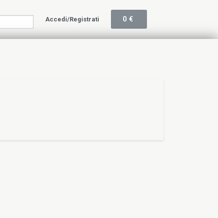
0
€
Accedi/Registrati