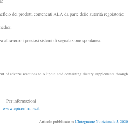
a:
neficio dei prodotti contenenti ALA da parte delle autorità regolatorie;
medici;
zza attraverso i preziosi sistemi di segnalazione spontanea.
nt of adverse reactions to
α
-lipoic acid containing dietary supplements throug
Per informazioni
www.epicentro.iss.it
Articolo pubblicato su
L’Integratore Nutrizionale 5, 2020