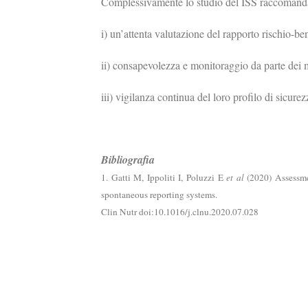
Complessivamente lo studio del ISS raccomand
i) un’attenta valutazione del rapporto rischio-be
ii) consapevolezza e monitoraggio da parte dei 
iii) vigilanza continua del loro profilo di sicure
Bibliografia
1. Gatti M, Ippoliti I, Poluzzi E
et al
(2020) Assessme
spontaneous reporting systems.
Clin Nutr doi:10.1016/j.clnu.2020.07.028