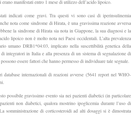
i erano manifestati entro 1 mese di utilizzo dell’acido lipoico.
stati indicati come gravi. Tra questi vi sono casi di iperinsulinemia
che nota come sindrome di Hirata, è una gravissima reazione avversa
bbene la sindrome di Hirata sia nota in Giappone, la sua diagnosi e la
acido lipoico non è molto nota nei Paesi occidentali. L’alta prevalenza
tario umano DRB1*04:03, implicato nella suscettibilità genetica della
i integratori in Italia e alla presenza di un sistema di segnalazione di
i possono essere fattori che hanno permesso di individuare tale segnale.
ltri database internazionali di reazioni avverse (5641 report nel WHO-
ni.
to possibile gravissimo evento sia nei pazienti diabetici (in particolare
i pazienti non diabetici, qualora mostrino ipoglicemia durante l’uso di
 La somministrazione di corticosteroidi ad alti dosaggi si è dimostrata