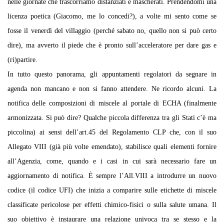
nelle giornate che trascorriamo distanziati e mascherati. Prendendomi una
licenza poetica (Giacomo, me lo concedi?), a volte mi sento come se
fosse il venerdì del villaggio (perché sabato no, quello non si può certo
dire), ma avverto il piede che è pronto sull’acceleratore per dare gas e
(ri)partire.
In tutto questo panorama, gli appuntamenti regolatori da segnare in
agenda non mancano e non si fanno attendere. Ne ricordo alcuni. La
notifica delle composizioni di miscele al portale di ECHA (finalmente
armonizzata. Si può dire? Qualche piccola differenza tra gli Stati c’è ma
piccolina) ai sensi dell’art.45 del Regolamento CLP che, con il suo
Allegato VIII (già più volte emendato), stabilisce quali elementi fornire
all’Agenzia, come, quando e i casi in cui sarà necessario fare un
aggiornamento di notifica. È sempre l’All.VIII a introdurre un nuovo
codice (il codice UFI) che inizia a comparire sulle etichette di miscele
classificate pericolose per effetti chimico-fisici o sulla salute umana. Il
suo obiettivo è instaurare una relazione univoca tra se stesso e la