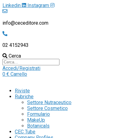
Linkedin
Instagram
info@ceceditore.com
02 4152943
Cerca
Accedi/Registrati
0
€
Carrello
Riviste
Rubriche
Settore Nutraceutico
Settore Cosmetico
Formulario
MakeUp
Botanicals
CEC Tube
Company Profiles