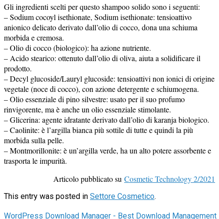
Gli ingredienti scelti per questo shampoo solido sono i seguenti:
– Sodium cocoyl isethionate, Sodium isethionate: tensioattivo
anionico delicato derivato dall’olio di cocco, dona una schiuma
morbida e cremosa.
– Olio di cocco (biologico): ha azione nutriente.
– Acido stearico: ottenuto dall’olio di oliva, aiuta a solidificare il
prodotto.
– Decyl glucoside/Lauryl glucoside: tensioattivi non ionici di origine
vegetale (noce di cocco), con azione detergente e schiumogena.
– Olio essenziale di pino silvestre: usato per il suo profumo
rinvigorente, ma è anche un olio essenziale stimolante.
– Glicerina: agente idratante derivato dall’olio di karanja biologico.
– Caolinite: è l’argilla bianca più sottile di tutte e quindi la più
morbida sulla pelle.
– Montmorillonite: è un’argilla verde, ha un alto potere assorbente e
trasporta le impurità.
Articolo pubblicato su
Cosmetic Technology 2/2021
This entry was posted in
Settore Cosmetico
.
WordPress Download Manager - Best Download Management 