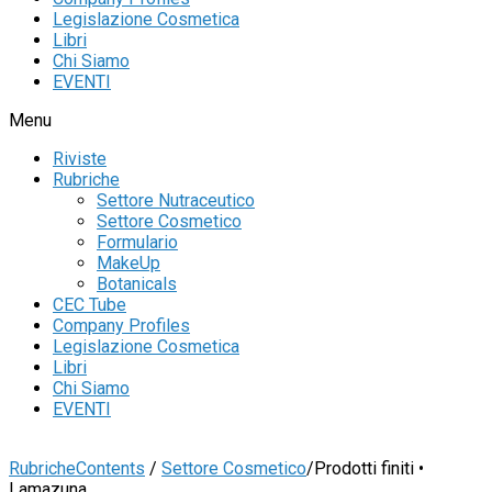
Legislazione Cosmetica
Libri
Chi Siamo
EVENTI
Menu
Riviste
Rubriche
Settore Nutraceutico
Settore Cosmetico
Formulario
MakeUp
Botanicals
CEC Tube
Company Profiles
Legislazione Cosmetica
Libri
Chi Siamo
EVENTI
Rubriche
Contents
/
Settore Cosmetico
/
Prodotti finiti •
Lamazuna