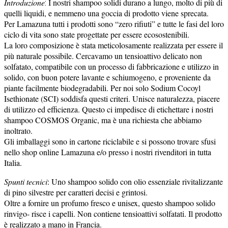
Introduzione
I nostri shampoo solidi durano a lungo, molto di più di
:
quelli liquidi, e nemmeno una goccia di prodotto viene sprecata.
Per Lamazuna tutti i prodotti sono “zero rifiuti” e tutte le fasi del loro
ciclo di vita sono state progettate per essere ecosostenibili.
La loro composizione è stata meticolosamente realizzata per essere il
più naturale possibile. Cercavamo un tensioattivo delicato non
solfatato, compatibile con un processo di fabbricazione e utilizzo in
solido, con buon potere lavante e schiumogeno, e proveniente da
piante facilmente biodegradabili. Per noi solo Sodium Cocoyl
Isethionate (SCI) soddisfa questi criteri. Unisce naturalezza, piacere
di utilizzo ed efficienza. Questo ci impedisce di etichettare i nostri
shampoo COSMOS Organic, ma è una richiesta che abbiamo
inoltrato.
Gli imballaggi sono in cartone riciclabile e si possono trovare sfusi
nello shop online Lamazuna e/o presso i nostri rivenditori in tutta
Italia.
Spunti tecnici
:
Uno shampoo solido con olio essenziale rivitalizzante
di pino silvestre per caratteri decisi e grintosi.
Oltre a fornire un profumo fresco e unisex, questo shampoo solido
rinvigo- risce i capelli. Non contiene tensioattivi solfatati. Il prodotto
è realizzato a mano in Francia.