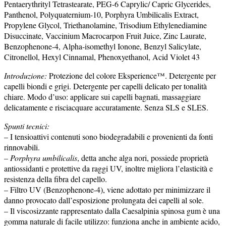
Pentaerythrityl Tetrastearate, PEG-6 Caprylic/ Capric Glycerides,
Panthenol, Polyquaternium-10, Porphyra Umbilicalis Extract,
Propylene Glycol, Triethanolamine, Trisodium Ethylenediamine
Disuccinate, Vaccinium Macrocarpon Fruit Juice, Zinc Laurate,
Benzophenone-4, Alpha-isomethyl Ionone, Benzyl Salicylate,
Citronellol, Hexyl Cinnamal, Phenoxyethanol, Acid Violet 43
Introduzione:
Protezione del colore Eksperience™. Detergente per
capelli biondi e grigi.
Detergente per capelli delicato per tonalità
chiare.
Modo d’uso: applicare sui capelli bagnati, massaggiare
delicatamente e risciacquare accuratamente. Senza SLS e SLES.
Spunti tecnici:
– I tensioattivi contenuti sono biodegradabili e provenienti da fonti
rinnovabili.
– Porphyra umbilicalis
, detta anche alga nori, possiede proprietà
antiossidanti e protettive da raggi UV, inoltre migliora l’elasticità e
resistenza della fibra del capello.
– Filtro UV (Benzophenone-4), viene adottato per minimizzare il
danno provocato dall’esposizione prolungata dei capelli al sole.
– Il viscosizzante rappresentato dalla Caesalpinia spinosa gum è una
gomma naturale di facile utilizzo: funziona anche in ambiente acido,