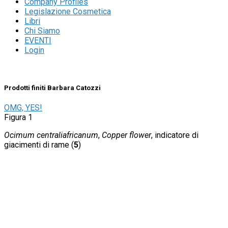
Company Profiles
Legislazione Cosmetica
Libri
Chi Siamo
EVENTI
Login
Prodotti finiti Barbara Catozzi
OMG, YES!
Figura 1
Ocimum centraliafricanum
,
Copper flower
, indicatore di
giacimenti di rame (
5
)