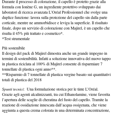
Durante il processo di colorazione, il capello è protetto grazie alla
formula con Ionène G, un ingrediente protettivo sviluppato dai
laboratori di ricerca avanzata L’Oréal Professionnel che svolge una
duplice funzione: lavora sulla protezione del capello sin dalla parte
corticale, mentre ne ammorbidisce e leviga la superficie. Il risultato
finale, dopo un servizio di colorazione con Majirel, è un capello che
risulta il 45% più trattato e cosmetico*.
*Test strumentale
Più sostenibile
Il design del pack di Majirel dimostra anche un grande impegno in
termini di sostenibilità. Infatti a soluzione innovativa del nuovo tappo
in plastica riciclata al 100% di Majirel consente di risparmiare 7
tonnellate di plastica ogni anno**.
**Risparmio di 7 tonnellate di plastica vergine basato sui quantitativi
totali di plastica del 2018
Spunti tecnici
:
Una formulazione storica per le tinte L’Oréal.
Grazie agli agenti alcalinizzanti, tra cui Ethanolamine, viene favorita
l’apertura delle scaglie di cheratina del fusto del capello. Tramite la
reazione di ossidazione innescata dall’acqua ossigenata, che viene
aggiunta a questa crema colorata in una determinata concentrazione,