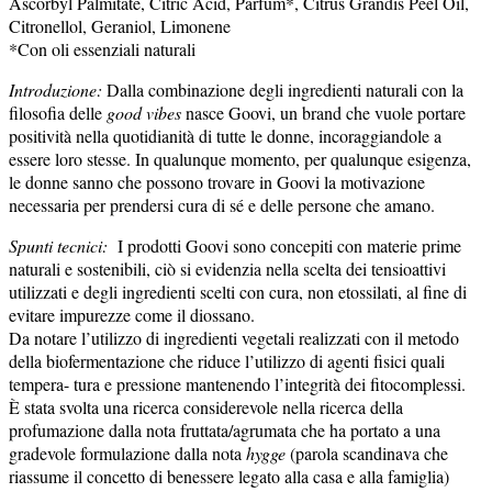
Ascorbyl Palmitate, Citric Acid, Parfum*, Citrus Grandis Peel Oil,
Citronellol, Geraniol, Limonene
*Con oli essenziali naturali
Introduzione:
Dalla combinazione degli ingredienti naturali con la
filosofia delle
good vibes
nasce Goovi, un brand che vuole portare
positività nella quotidianità di tutte le donne, incoraggiandole a
essere loro stesse. In qualunque momento, per qualunque esigenza,
le donne sanno che possono trovare in Goovi la motivazione
necessaria per prendersi cura di sé e delle persone che amano.
Spunti tecnici:
I prodotti Goovi sono concepiti con materie prime
naturali e sostenibili, ciò si evidenzia nella scelta dei tensioattivi
utilizzati e degli ingredienti scelti con cura, non etossilati, al fine di
evitare impurezze come il diossano.
Da notare l’utilizzo di ingredienti vegetali realizzati con il metodo
della biofermentazione che riduce l’utilizzo di agenti fisici quali
tempera- tura e pressione mantenendo l’integrità dei fitocomplessi.
È stata svolta una ricerca considerevole nella ricerca della
profumazione dalla nota fruttata/agrumata che ha portato a una
gradevole formulazione dalla nota
hygge
(parola scandinava che
riassume il concetto di benessere legato alla casa e alla famiglia)