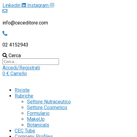
Linkedin
Instagram
info@ceceditore.com
02 4152943
Cerca
Accedi/Registrati
0
€
Carrello
Riviste
Rubriche
Settore Nutraceutico
Settore Cosmetico
Formulario
MakeUp
Botanicals
CEC Tube
Company Profiles