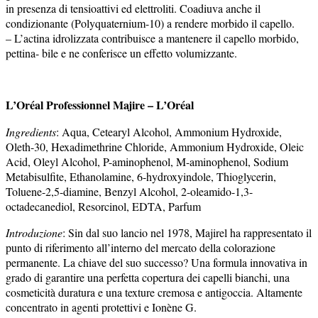
in presenza di tensioattivi ed elettroliti. Coadiuva anche il
condizionante (Polyquaternium-10) a rendere morbido il capello.
– L’actina idrolizzata contribuisce a mantenere il capello morbido,
pettina- bile e ne conferisce un effetto volumizzante.
L’Oréal Professionnel Majire – L’Oréal
Ingredients
:
Aqua, Cetearyl Alcohol, Ammonium Hydroxide,
Oleth-30, Hexadimethrine Chloride, Ammonium Hydroxide, Oleic
Acid, Oleyl Alcohol, P-aminophenol, M-aminophenol, Sodium
Metabisulfite, Ethanolamine, 6-hydroxyindole, Thioglycerin,
Toluene-2,5-diamine, Benzyl Alcohol, 2-oleamido-1,3-
octadecanediol, Resorcinol, EDTA, Parfum
Introduzione
:
Sin dal suo lancio nel 1978, Majirel ha rappresentato il
punto di riferimento all’interno del mercato della colorazione
permanente. La chiave del suo successo? Una formula innovativa in
grado di garantire una perfetta copertura dei capelli bianchi, una
cosmeticità duratura e una texture cremosa e antigoccia. Altamente
concentrato in agenti protettivi e Ionène G.