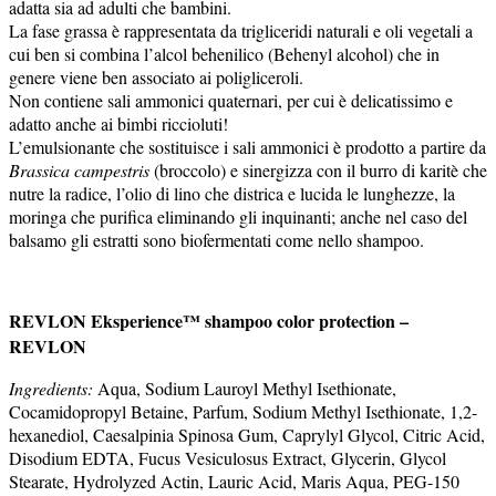
adatta sia ad adulti che bambini.
La fase grassa è rappresentata da trigliceridi naturali e oli vegetali a
cui ben si combina l’alcol behenilico (Behenyl alcohol) che in
genere viene ben associato ai poligliceroli.
Non contiene sali ammonici quaternari, per cui è delicatissimo e
adatto anche ai bimbi riccioluti!
L’emulsionante che sostituisce i sali ammonici è prodotto a partire da
Brassica campestris
(broccolo) e sinergizza con il burro di karitè che
nutre la radice, l’olio di lino che districa e lucida le lunghezze, la
moringa che purifica eliminando gli inquinanti; anche nel caso del
balsamo gli estratti sono biofermentati come nello shampoo.
REVLON Eksperience™ shampoo color protection –
REVLON
Ingredients:
Aqua, Sodium Lauroyl Methyl Isethionate,
Cocamidopropyl Betaine, Parfum, Sodium Methyl Isethionate, 1,2-
hexanediol, Caesalpinia Spinosa Gum, Caprylyl Glycol, Citric Acid,
Disodium EDTA, Fucus Vesiculosus Extract, Glycerin, Glycol
Stearate, Hydrolyzed Actin, Lauric Acid, Maris Aqua, PEG-150