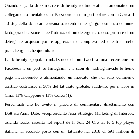
Quando si parla di skin care e di beauty routine scatta in automatico un
collegamento mentale con i Paesi orientali, in particolare con la Corea. I
10 step della skin care coreana sono entrati nel gergo cosmetico comune:
la doppia detersione, cioè l’utilizzo di un detergente oleoso prima e di un
detergente acquoso poi, è apprezzata e compresa, ed è entrata nelle
pratiche igieniche quotidiane.
La k-beauty spopola rimbalzando da un tweet a una recensione su
Facebook a un post su Instagram, e a suon di hashtag invade le home
page incuriosendo e alimentando un mercato che nel solo continente
asiatico costituisce il 50% del fatturato globale, suddiviso per il 35% in
Cina, 11% Giappone e 11% Corea (1).
Percentuali che ho avuto il piacere di commentare direttamente con
Dott.ssa Anna Dato, vicepresidente Asia Strategic Marketing di Intercos,
azienda leader inserita nel report de Il Sole 24 Ore tra le 5 top player
italiane, al secondo posto con un fatturato nel 2018 di 691 milioni di