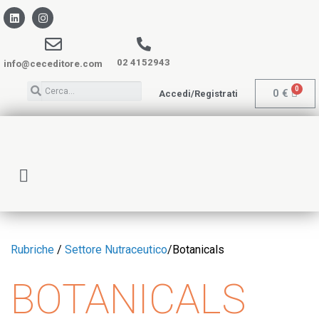
02 4152943
info@ceceditore.com
0
€
Accedi/Registrati
Rubriche
/
Settore Nutraceutico
/
Botanicals
BOTANICALS