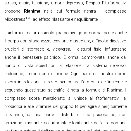
stress, ansia, tensione, umore depresso, Denpas Fitofarmattivi
propone
Rianima
nella cui formula rientra il complesso
TM
Micostress
ad effetto rilassante e riequilibrante.
I sintomi di natura psicologica coinvolgono normalmente anche
il corpo con stanchezza, tensione muscolare, difficoltà digestive,
bruciori di stomaco e, viceversa, i disturbi fisici influenzano
anche il benessere psichico. È ormai comprovata anche dal
punto di vista scientifico la relazione tra sistema nervoso,
endocrino, immunitario e psiche. Ogni parte del nostro corpo
lavora in relazione al resto per creare l’armonia dell’insieme e
seguendo questi studi scientifici è nata la formula di Rianima. Il
complesso sopra menzionato si unisce ai fitofarmattivi, ai
probiotici e alle vitamine del gruppo B per agire sinergicamente
alleviando, da una parte i disturbi di tipo psicologico, con
un’azione rilassante, riequilibrante e tonificante, dall’altra con una