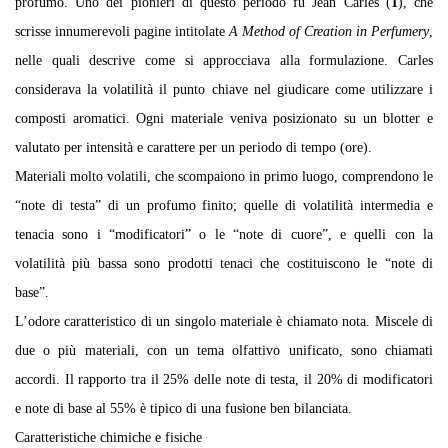
profumo. Uno dei pionieri di questo periodo fu Jean Carles (
1
), che
scrisse innumerevoli pagine intitolate
A Method of Creation in Perfumery
,
nelle quali descrive come si approcciava alla formulazione. Carles
considerava la volatilità il punto chiave nel giudicare come utilizzare i
composti aromatici. Ogni materiale veniva posizionato su un blotter e
valutato per intensità e carattere per un periodo di tempo (ore).
Materiali molto volatili, che scompaiono in primo luogo, comprendono le
“note di testa” di un profumo finito; quelle di volatilità intermedia e
tenacia sono i “modificatori” o le “note di cuore”, e quelli con la
volatilità più bassa sono prodotti tenaci che costituiscono le “note di
base”.
L’odore caratteristico di un singolo materiale è chiamato nota. Miscele di
due o più materiali, con un tema olfattivo unificato, sono chiamati
accordi. Il rapporto tra il 25% delle note di testa, il 20% di modificatori
e note di base al 55% è tipico di una fusione ben bilanciata.
Caratteristiche chimiche e fisiche