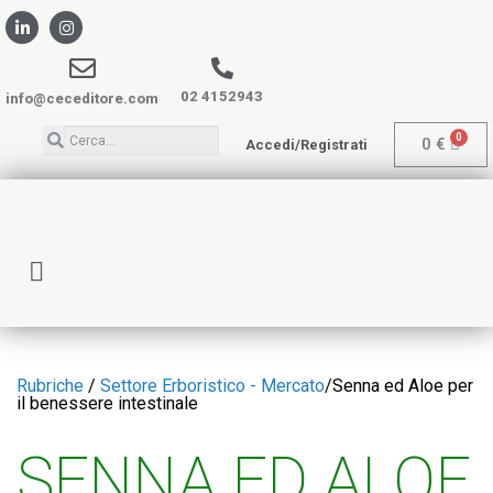
02 4152943
info@ceceditore.com
0
€
Accedi/Registrati
Rubriche
/
Settore Erboristico - Mercato
/
Senna ed Aloe per
il benessere intestinale
SENNA ED ALOE