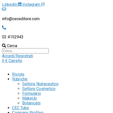
Linkedin
Instagram
info@ceceditore.com
02 4152943
Cerca
Accedi/Registrati
0
€
Carrello
Riviste
Rubriche
Settore Nutraceutico
Settore Cosmetico
Formulario
MakeUp
Botanicals
CEC Tube
Company Profiles