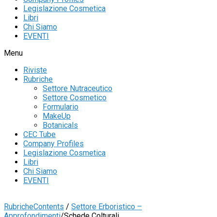
Legislazione Cosmetica
Libri
Chi Siamo
EVENTI
Menu
Riviste
Rubriche
Settore Nutraceutico
Settore Cosmetico
Formulario
MakeUp
Botanicals
CEC Tube
Company Profiles
Legislazione Cosmetica
Libri
Chi Siamo
EVENTI
Rubriche
Contents
/
Settore Erboristico –
Approfondimenti
/
Schede Colturali