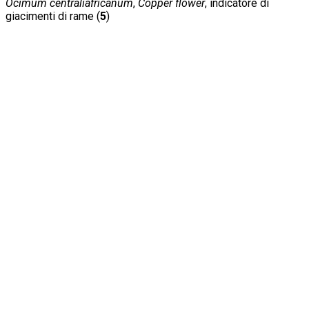
Ocimum centraliafricanum
,
Copper flower
, indicatore di
giacimenti di rame (
5
)