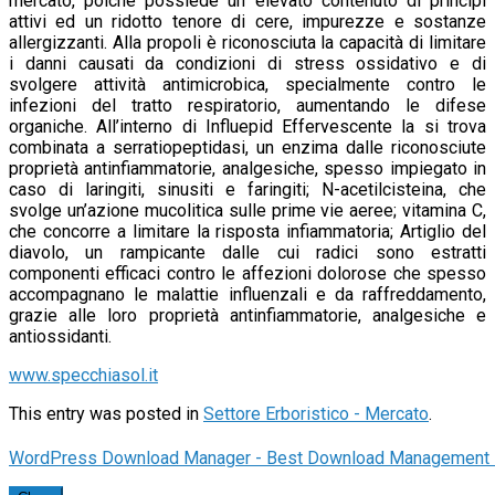
mercato, poiché possiede un elevato contenuto di principi
attivi ed un ridotto tenore di cere, impurezze e sostanze
allergizzanti. Alla propoli è riconosciuta la capacità di limitare
i danni causati da condizioni di stress ossidativo e di
svolgere attività antimicrobica, specialmente contro le
infezioni del tratto respiratorio, aumentando le difese
organiche. All’interno di Influepid Effervescente la si trova
combinata a serratiopeptidasi, un enzima dalle riconosciute
proprietà antinfiammatorie, analgesiche, spesso impiegato in
caso di laringiti, sinusiti e faringiti; N-acetilcisteina, che
svolge un’azione mucolitica sulle prime vie aeree; vitamina C,
che concorre a limitare la risposta infiammatoria; Artiglio del
diavolo, un rampicante dalle cui radici sono estratti
componenti efficaci contro le affezioni dolorose che spesso
accompagnano le malattie influenzali e da raffreddamento,
grazie alle loro proprietà antinfiammatorie, analgesiche e
antiossidanti.
www.specchiasol.it
This entry was posted in
Settore Erboristico - Mercato
.
WordPress Download Manager - Best Download Management 