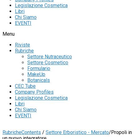
Legislazione Cosmetica
Libri
Chi Siamo
EVENTI
Menu
Riviste
Rubriche
Settore Nutraceutico
Settore Cosmetico
Formulario
MakeUp
Botanicals
CEC Tube
Company Profiles
Legislazione Cosmetica
Libri
Chi Siamo
EVENTI
Rubriche
Contents
/
Settore Erboristico - Mercato
/
Propoli in
un nuovo integratore