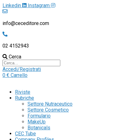
Linkedin
Instagram
info@ceceditore.com
02 4152943
Cerca
Accedi/Registrati
0
€
Carrello
Riviste
Rubriche
Settore Nutraceutico
Settore Cosmetico
Formulario
MakeUp
Botanicals
CEC Tube
Company Profiles