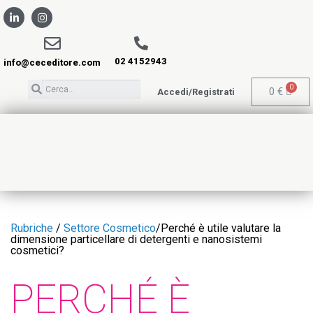
02 4152943
info@ceceditore.com
0
€
Accedi/Registrati
Rubriche
/
Settore Cosmetico
/
Perché è utile valutare la
dimensione particellare di detergenti e nanosistemi
cosmetici?
PERCHÉ È