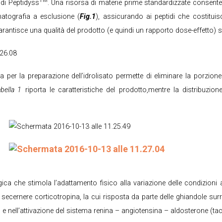
TM
di Peptidyss
. Una risorsa di materie prime standardizzate consent
atografia a esclusione (
Fig.1
), assicurando ai peptidi che costitui
arantisce una qualità del prodotto (e quindi un rapporto dose-effetto) s
 per la preparazione dell’idrolisato permette di eliminare la porzione 
bella 1
riporta le caratteristiche del prodotto,mentre la distribuzion
ica che stimola l’adattamento fisico alla variazione delle condizioni amb
a secernere corticotropina, la cui risposta da parte delle ghiandole sur
, e nell’attivazione del sistema renina – angiotensina – aldosterone (ta