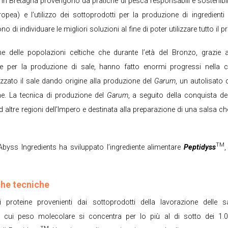
e in Bretagna provengono da pratiche di pesca responsabili e sostenibili
ropea) e l’utilizzo dei sottoprodotti per la produzione di ingredienti
 di individuare le migliori soluzioni al fine di poter utilizzare tutto il 
ne delle popolazioni celtiche che durante l’età del Bronzo, grazie 
e per la produzione di sale, hanno fatto enormi progressi nella co
izzato il sale dando origine alla produzione del
Garum
, un autolisato 
e. La tecnica di produzione del
Garum
, a seguito della conquista de
tre regioni dell’Impero e destinata alla preparazione di una salsa che o
TM
 Abyss Ingredients ha sviluppato l’ingrediente alimentare
Peptidyss
,
che tecniche
proteine provenienti dai sottoprodotti della lavorazione delle s
 il cui peso molecolare si concentra per lo più al di sotto dei 1