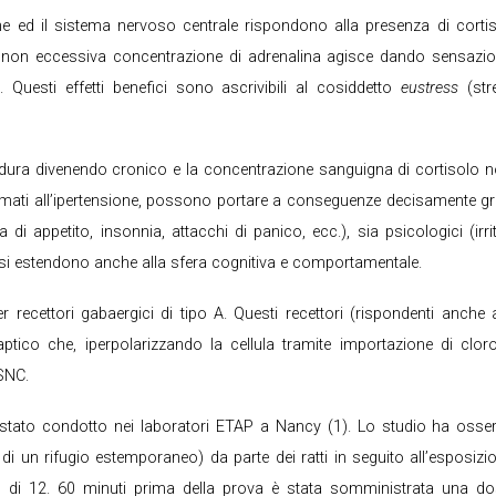
ne ed il sistema nervoso centrale rispondono alla presenza di cort
 non eccessiva concentrazione di adrenalina agisce dando sensazio
 Questi effetti benefici sono ascrivibili al cosiddetto
eustress
(str
 perdura divenendo cronico e la concentrazione sanguigna di cortisolo 
ti all’ipertensione, possono portare a conseguenze decisamente grav
a di appetito, insonnia, attacchi di panico, ecc.), sia psicologici (irrit
 si estendono anche alla sfera cognitiva e comportamentale.
r recettori gabaergici di tipo A. Questi recettori (rispondenti anche
inaptico che, iperpolarizzando la cellula tramite importazione di cl
 SNC.
 stato condotto nei laboratori ETAP a Nancy (1). Lo studio ha osser
i un rifugio estemporaneo) da parte dei ratti in seguito all’esposizione
pi di 12. 60 minuti prima della prova è stata somministrata una 