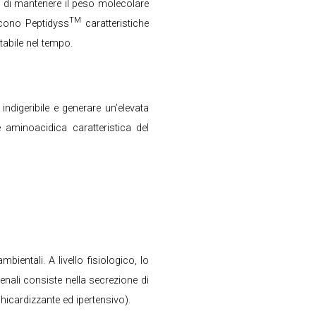
e di mantenere il peso molecolare
TM
scono Peptidyss
caratteristiche
tabile nel tempo.
indigeribile e generare un’elevata
e aminoacidica caratteristica del
ientali. A livello fisiologico, lo
renali consiste nella secrezione di
chicardizzante ed ipertensivo).