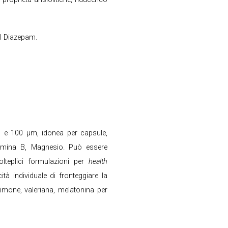
del Diazepam.
0 e 100 μm, idonea per capsule,
vitamina B, Magnesio. Può essere
teplici formulazioni per
health
tà individuale di fronteggiare la
imone, valeriana, melatonina per