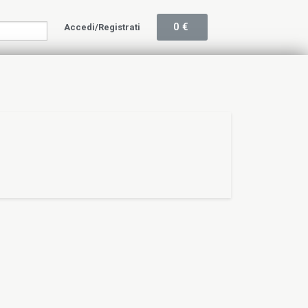
0
€
Accedi/Registrati