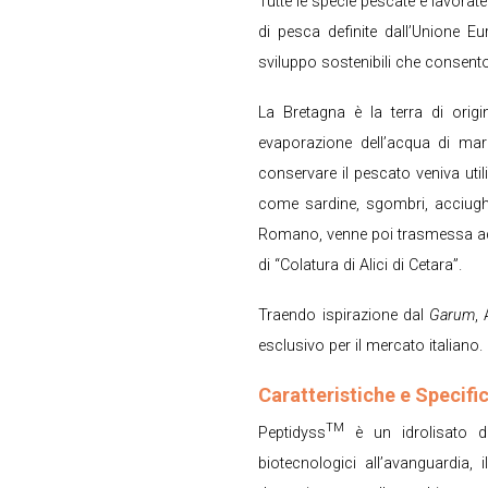
Tutte le specie pescate e lavorat
di pesca definite dall’Unione Eu
sviluppo sostenibili che consentono
La Bretagna è la terra di origi
evaporazione dell’acqua di mar
conservare il pescato veniva util
come sardine, sgombri, acciugh
Romano, venne poi trasmessa ad al
di “Colatura di Alici di Cetara”.
Traendo ispirazione dal
Garum
,
esclusivo per il mercato italiano.
Caratteristiche e Specifi
TM
Peptidyss
è un idrolisato di 
biotecnologici all’avanguardia,