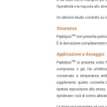
l’iperattività e la risposta allo stre
Un ulteriore studio condotto su ra
Sicurezza
TM
Peptidyss
non presenta particola
È di derivazione completamente na
Applicazioni e dosaggio
TM
Peptidyss
si presenta sotto f
compresse, e gel. Ha un’ottima 
conservato a temperatura ambi
supplements
; questo consente di
ripetuta esposizione allo stres
ripristinare i cicli di sonno alterat
La dose raccomandata ad uso um