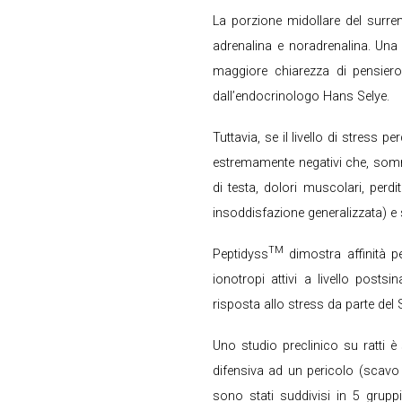
La porzione midollare del surre
adrenalina e noradrenalina. Una
maggiore chiarezza di pensiero.
dall’endocrinologo Hans Selye.
Tuttavia, se il livello di stress
estremamente negativi che, somma
di testa, dolori muscolari, perdit
insoddisfazione generalizzata) e
TM
Peptidyss
dimostra affinità pe
ionotropi attivi a livello posts
risposta allo stress da parte del
Uno studio preclinico su ratti è
difensiva ad un pericolo (scavo d
sono stati suddivisi in 5 grup