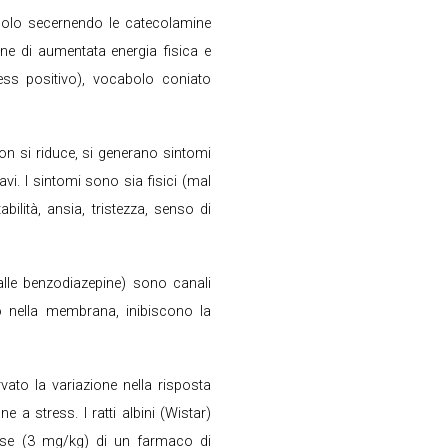
isolo secernendo le catecolamine
ne di aumentata energia fisica e
ess positivo), vocabolo coniato
non si riduce, si generano sintomi
i. I sintomi sono sia fisici (mal
abilità, ansia, tristezza, senso di
 alle benzodiazepine) sono canali
oro nella membrana, inibiscono la
vato la variazione nella risposta
 a stress. I ratti albini (Wistar)
dose (3 mg/kg) di un farmaco di