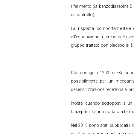
riferimento (la benzodiazepina 
di controllo).
La risposta comportamentale d
all’esposizione a stress si è riv
gruppo trattato con placebo si è
Con dosaggio 1200 mg/Kg si può 
possibilmente per un meccan
desensitizzazione recettoriale, 
Inoltre, quando sottoposti a un s
Diazepam, hanno portato a termi
Nel 2015 sono stati pubblicati i da
in tal caso come mangime per cani