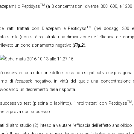
TM
Diazepam) o Peptidyss
(a 3 concentrazioni diverse: 300, 600, e 1200
TM
ei ratti trattati con Diazepam e Peptidyss
(nei dosaggi 300 e
elata simile (non si è registrata una diminuzione nell’efficacia del co
 rilevato un condizionamento negativo (
Fig.2
).
osservare una riduzione dello stress non significativa se paragonata
ismo di
feedback
negativo, in virtù del quale una concentrazione 
provocando un decremento della risposta.
TM
uccessivo test (piscina o labirinto), i ratti trattati con Peptidyss
,
ne la prova con successo.
ti di altro studio (2) inteso a valutare l’efficacia dell’effetto ansiolitico
). Il risultato di questo studio dimostra che l’idrolisato di pesce ha