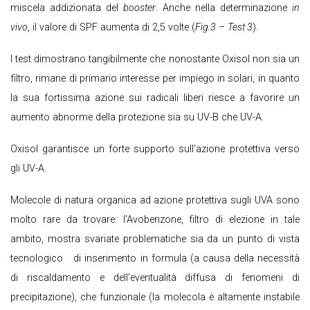
miscela addizionata del
booster
. Anche nella determinazione
in
vivo
, il valore di SPF aumenta di 2,5 volte (
Fig.3
–
Test 3
).
I test dimostrano tangibilmente che nonostante Oxisol non sia un
filtro, rimane di primario interesse per impiego in solari, in quanto
la sua fortissima azione sui radicali liberi riesce a favorire un
aumento abnorme della protezione sia su UV-B che UV-A.
Oxisol garantisce un forte supporto sull’azione protettiva verso
gli UV-A.
Molecole di natura organica ad azione protettiva sugli UVA sono
molto rare da trovare: l’Avobenzone, filtro di elezione in tale
ambito, mostra svariate problematiche sia da un punto di vista
tecnologico di inserimento in formula (a causa della necessità
di riscaldamento e dell’eventualità diffusa di fenomeni di
precipitazione), che funzionale (la molecola è altamente instabile