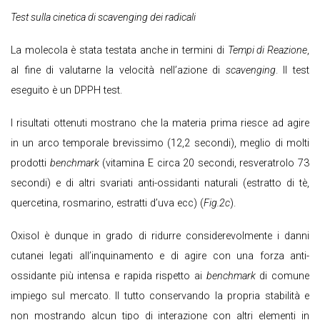
Test sulla cinetica di scavenging
dei radicali
La molecola è stata testata anche in termini di
Tempi di Reazione
,
al fine di valutarne la velocità nell’azione di
scavenging
. Il test
eseguito è un DPPH test.
I risultati ottenuti mostrano che la materia prima riesce ad agire
in un arco temporale brevissimo (12,2 secondi), meglio di molti
prodotti
benchmark
(vitamina E circa 20 secondi, resveratrolo 73
secondi) e di altri svariati anti-ossidanti naturali (estratto di tè,
quercetina, rosmarino, estratti d’uva ecc) (
Fig.2c
).
Oxisol è dunque in grado di ridurre considerevolmente i danni
cutanei legati all’inquinamento e di agire con una forza anti-
ossidante più intensa e rapida rispetto ai
benchmark
di comune
impiego sul mercato. Il tutto conservando la propria stabilità e
non mostrando alcun tipo di interazione con altri elementi in