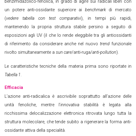
benzimidazolico-fenolica, in grado di agire sui radicali liberi con
un potere anti-ossidante superiore ai
benchmark
di mercato
(
vedere tabella con test comparativi
), in tempi più rapidi,
mantenendo la propria struttura stabile persino a seguito di
esposizioni agli UV (il che lo rende eleggibile tra gli antiossidanti
di riferimento da considerare anche nel nuovo
trend
funzionale
rivolto simultaneamente a
sun care
/anti-ruga/
anti-pollution
).
Le caratteristiche tecniche della materia prima sono riportate in
Tabella 1
.
Efficacia
L’azione anti-radicalica è ascrivibile soprattutto all’azione delle
unità fenoliche, mentre l’
innovativa
stabilità è legata alla
ricchissima delocalizzazione elettronica ritrovata lungo tutta la
struttura molecolare, che tende subito a rigenerare la forma anti-
ossidante attiva della specialità.