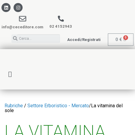
02 4152943
info@ceceditore.com
0
€
Accedi/Registrati
Rubriche
/
Settore Erboristico - Mercato
/
La vitamina del
sole
LA VITAMINA