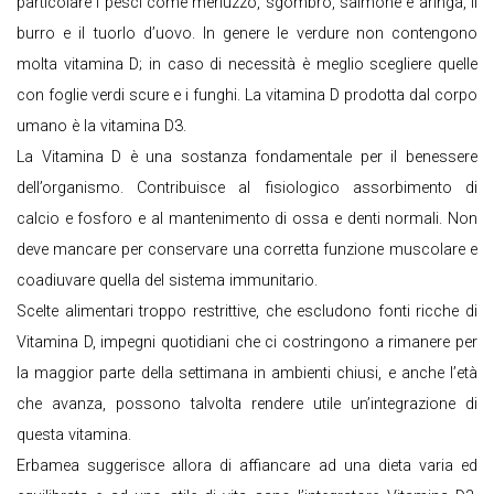
particolare i pesci come merluzzo, sgombro, salmone e aringa, il
burro e il tuorlo d’uovo. In genere le verdure non contengono
molta vitamina D; in caso di necessità è meglio scegliere quelle
con foglie verdi scure e i funghi. La vitamina D prodotta dal corpo
umano è la vitamina D3.
La Vitamina D è una sostanza fondamentale per il benessere
dell’organismo. Contribuisce al fisiologico assorbimento di
calcio e fosforo e al mantenimento di ossa e denti normali. Non
deve mancare per conservare una corretta funzione muscolare e
coadiuvare quella del sistema immunitario.
Scelte alimentari troppo restrittive, che escludono fonti ricche di
Vitamina D, impegni quotidiani che ci costringono a rimanere per
la maggior parte della settimana in ambienti chiusi, e anche l’età
che avanza, possono talvolta rendere utile un’integrazione di
questa vitamina.
Erbamea suggerisce allora di affiancare ad una dieta varia ed