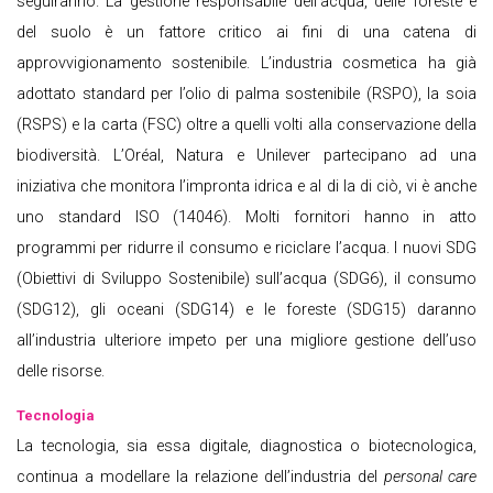
seguiranno. La gestione responsabile dell’acqua, delle foreste e
del suolo è un fattore critico ai fini di una catena di
approvvigionamento sostenibile. L’industria cosmetica ha già
adottato standard per l’olio di palma sostenibile (RSPO), la soia
(RSPS) e la carta (FSC) oltre a quelli volti alla conservazione della
biodiversità. L’Oréal, Natura e Unilever partecipano ad una
iniziativa che monitora l’impronta idrica e al di la di ciò, vi è anche
uno standard ISO (14046). Molti fornitori hanno in atto
programmi per ridurre il consumo e riciclare l’acqua. I nuovi SDG
(Obiettivi di Sviluppo Sostenibile) sull’acqua (SDG6), il consumo
(SDG12), gli oceani (SDG14) e le foreste (SDG15) daranno
all’industria ulteriore impeto per una migliore gestione dell’uso
delle risorse.
Tecnologia
La tecnologia, sia essa digitale, diagnostica o biotecnologica,
continua a modellare la relazione dell’industria del
personal care