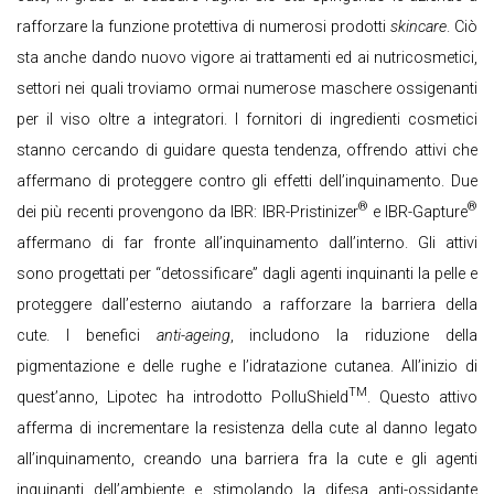
rafforzare la funzione protettiva di numerosi prodotti
skincare
. Ciò
sta anche dando nuovo vigore ai trattamenti ed ai nutricosmetici,
settori nei quali troviamo ormai numerose maschere ossigenanti
per il viso oltre a integratori. I fornitori di ingredienti cosmetici
stanno cercando di guidare questa tendenza, offrendo attivi che
affermano di proteggere contro gli effetti dell’inquinamento. Due
®
®
dei più recenti provengono da IBR: IBR-Pristinizer
e IBR-Gapture
affermano di far fronte all’inquinamento dall’interno. Gli attivi
sono progettati per “detossificare” dagli agenti inquinanti la pelle e
proteggere dall’esterno aiutando a rafforzare la barriera della
cute. I benefici
anti-ageing
, includono la riduzione della
pigmentazione e delle rughe e l’idratazione cutanea. All’inizio di
TM
quest’anno, Lipotec ha introdotto PolluShield
. Questo attivo
afferma di incrementare la resistenza della cute al danno legato
all’inquinamento, creando una barriera fra la cute e gli agenti
inquinanti dell’ambiente e stimolando la difesa anti-ossidante