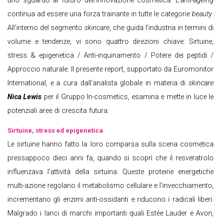
uno sguardo al futuro dell’innovazione cosmetica. L’
anti-ageing
continua ad essere una forza trainante in tutte le categorie
beauty
.
All’interno del segmento
skincare
, che guida l’industria in termini di
volume e tendenze, vi sono quattro direzioni chiave: Sirtuine,
stress & epigenetica / Anti-inquinamento / Potere dei peptidi /
Approccio naturale. Il presente report, supportato da Euromonitor
International, e a cura dall’analista globale in materia di
skincare
Nica Lewis
per il Gruppo In-cosmetics, esamina e mette in luce le
potenziali aree di crescita futura.
Sirtuine, stress ed epigenetica
Le sirtuine hanno fatto la loro comparsa sulla scena cosmetica
pressappoco dieci anni fa, quando si scoprì che il resveratrolo
influenzava l’attività della sirtuina. Queste proteine energetiche
multi-azione regolano il metabolismo cellulare e l’invecchiamento,
incrementano gli enzimi anti-ossidanti e riducono i radicali liberi.
Malgrado i lanci di marchi importanti quali Estée Lauder e Avon,