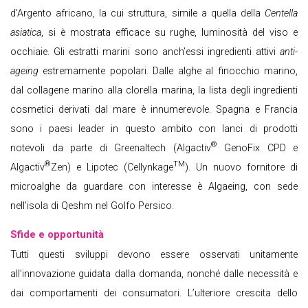
d’Argento africano, la cui struttura, simile a quella della
Centella
asiatica
, si è mostrata efficace su rughe, luminosità del viso e
occhiaie. Gli estratti marini sono anch’essi ingredienti attivi
anti-
ageing
estremamente popolari. Dalle alghe al finocchio marino,
dal collagene marino alla clorella marina, la lista degli ingredienti
cosmetici derivati dal mare è innumerevole. Spagna e Francia
sono i paesi leader in questo ambito con lanci di prodotti
®
notevoli da parte di Greenaltech (Algactiv
GenoFix CPD e
®
TM
Algactiv
Zen) e Lipotec (Cellynkage
). Un nuovo fornitore di
microalghe da guardare con interesse è Algaeing, con sede
nell’isola di Qeshm nel Golfo Persico.
Sfide e opportunità
Tutti questi sviluppi devono essere osservati unitamente
all’innovazione guidata dalla domanda, nonché dalle necessità e
dai comportamenti dei consumatori. L’ulteriore crescita dello