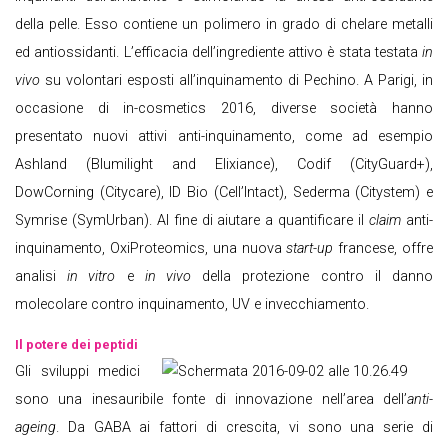
della pelle. Esso contiene un polimero in grado di chelare metalli
ed antiossidanti. L’efficacia dell’ingrediente attivo è stata testata
in
vivo
su volontari esposti all’inquinamento di Pechino. A Parigi, in
occasione di in-cosmetics 2016, diverse società hanno
presentato nuovi attivi anti-inquinamento, come ad esempio
Ashland (Blumilight and Elixiance), Codif (CityGuard+),
DowCorning (Citycare), ID Bio (Cell’Intact), Sederma (Citystem) e
Symrise (SymUrban). Al fine di aiutare a quantificare il
claim
anti-
inquinamento, OxiProteomics, una nuova
start-up
francese, offre
analisi
in vitro
e
in vivo
della protezione contro il danno
molecolare contro inquinamento, UV e invecchiamento.
Il potere dei peptidi
Gli sviluppi medici
sono una inesauribile fonte di innovazione nell’area dell’
anti-
ageing
. Da GABA ai fattori di crescita, vi sono una serie di