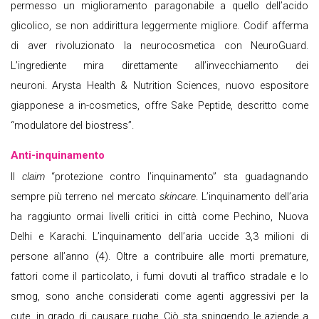
permesso un miglioramento paragonabile a quello dell’acido
glicolico, se non addirittura leggermente migliore. Codif afferma
di aver rivoluzionato la neurocosmetica con NeuroGuard.
L’ingrediente mira direttamente all’invecchiamento dei
neuroni. Arysta Health & Nutrition Sciences, nuovo espositore
giapponese a in-cosmetics, offre Sake Peptide, descritto come
“modulatore del biostress”.
Anti-inquinamento
Il
claim
“protezione contro l’inquinamento” sta guadagnando
sempre più terreno nel mercato
skincare
. L’inquinamento dell’aria
ha raggiunto ormai livelli critici in città come Pechino, Nuova
Delhi e Karachi. L’inquinamento dell’aria uccide 3,3 milioni di
persone all’anno (4). Oltre a contribuire alle morti premature,
fattori come il particolato, i fumi dovuti al traffico stradale e lo
smog, sono anche considerati come agenti aggressivi per la
cute, in grado di causare rughe. Ciò sta spingendo le aziende a