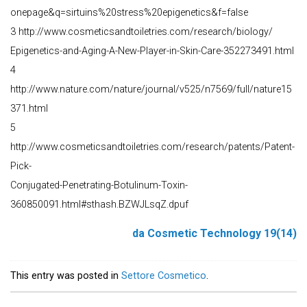
onepage&q=sirtuins%20stress%20epigenetics&f=false
3 http://www.cosmeticsandtoiletries.com/research/biology/
Epigenetics-and-Aging-A-New-Player-in-Skin-Care-352273491.html
4
http://www.nature.com/nature/journal/v525/n7569/full/nature15
371.html
5
http://www.cosmeticsandtoiletries.com/research/patents/Patent-
Pick-
Conjugated-Penetrating-Botulinum-Toxin-
360850091.html#sthash.BZWJLsqZ.dpuf
da Cosmetic Technology 19(14)
This entry was posted in
Settore Cosmetico
.