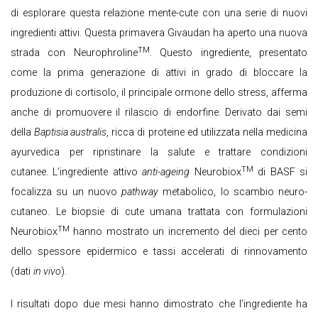
di esplorare questa relazione mente-cute con una serie di nuovi
ingredienti attivi. Questa primavera Givaudan ha aperto una nuova
TM
strada con Neurophroline
. Questo ingrediente, presentato
come la prima generazione di attivi in grado di bloccare la
produzione di cortisolo, il principale ormone dello stress, afferma
anche di promuovere il rilascio di endorfine. Derivato dai semi
della
Baptisia australis
, ricca di proteine ed utilizzata nella medicina
ayurvedica per ripristinare la salute e trattare condizioni
TM
cutanee. L’ingrediente attivo
anti-ageing
Neurobiox
di BASF si
focalizza su un nuovo
pathway
metabolico, lo scambio neuro-
cutaneo. Le biopsie di cute umana trattata con formulazioni
TM
Neurobiox
hanno mostrato un incremento del dieci per cento
dello spessore epidermico e tassi accelerati di rinnovamento
(dati
in vivo
).
I risultati dopo due mesi hanno dimostrato che l’ingrediente ha