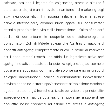
skincare
, ora che il legame fra epigenetica, stress e sirtuine è
stato accertato, vi è un rinnovato dinamismo nel marketing degli
attivi neurocosmetici. I messaggi relativi al legame stress-
cervello-intestino-pelle, avranno buon
appeal
sui consumatori
attenti al proprio stile di vita e all’alimentazione. Un’altra sfida sarà
quella di comunicare le scoperte delle biotecnologie ai
consumatori. Zülli di Mibelle spiega che “La trasformazione di
concetti
anti-ageing
completamente nuovi, in storie di marketing
per i consumatori resterà una sfida. Un ingrediente attivo
anti-
ageing
innovativo, basato sulla scienza epigenetica, ad esempio,
potrà avere successo commerciale solo se saremo in grado di
spiegare l’innovazione e i benefici ai consumatori”. Innovazione è
prevista anche nel settore spa/benessere: stimolazione elettrica e
agopuntura sono già tecniche utilizzate per veicolare principi attivi
anti-ageing
nella matrice cutanea. Una nuova generazione di gel
con attivi neuro cosmetici ad azione anti stress o
anti-ageing