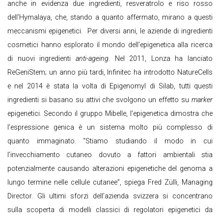
anche in evidenza due ingredienti, resveratrolo e riso rosso
dell’Hymalaya, che, stando a quanto affermato, mirano a questi
meccanismi epigenetici. Per diversi anni, le aziende di ingredienti
cosmetici hanno esplorato il mondo dell’epigenetica alla ricerca
di nuovi ingredienti
anti-ageing
. Nel 2011, Lonza ha lanciato
ReGeniStem; un anno più tardi, Infinitec ha introdotto NatureCells
e nel 2014 è stata la volta di Epigenomyl di Silab, tutti questi
ingredienti si basano su attivi che svolgono un effetto su
marker
epigenetici. Secondo il gruppo Mibelle, l’epigenetica dimostra che
l’espressione genica è un sistema molto più complesso di
quanto immaginato. “Stiamo studiando il modo in cui
l’invecchiamento cutaneo dovuto a fattori ambientali stia
potenzialmente causando alterazioni epigenetiche del genoma a
lungo termine nelle cellule cutanee”, spiega Fred Zülli, Managing
Director. Gli ultimi sforzi dell’azienda svizzera si concentrano
sulla scoperta di modelli classici di regolatori epigenetici da