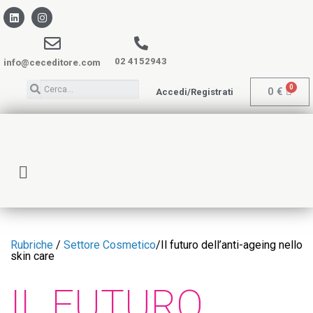
02 4152943
info@ceceditore.com
0
€
Accedi/Registrati
Rubriche
/
Settore Cosmetico
/
Il futuro dell’anti-ageing nello
skin care
IL FUTURO