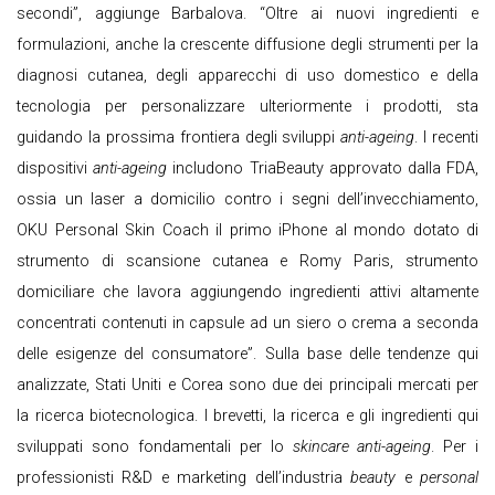
secondi”, aggiunge Barbalova. “Oltre ai nuovi ingredienti e
formulazioni, anche la crescente diffusione degli strumenti per la
diagnosi cutanea, degli apparecchi di uso domestico e della
tecnologia per personalizzare ulteriormente i prodotti, sta
guidando la prossima frontiera degli sviluppi
anti-ageing
. I recenti
dispositivi
anti-ageing
includono TriaBeauty approvato dalla FDA,
ossia un laser a domicilio contro i segni dell’invecchiamento,
OKU Personal Skin Coach il primo iPhone al mondo dotato di
strumento di scansione cutanea e Romy Paris, strumento
domiciliare che lavora aggiungendo ingredienti attivi altamente
concentrati contenuti in capsule ad un siero o crema a seconda
delle esigenze del consumatore”. Sulla base delle tendenze qui
analizzate, Stati Uniti e Corea sono due dei principali mercati per
la ricerca biotecnologica. I brevetti, la ricerca e gli ingredienti qui
sviluppati sono fondamentali per lo
skincare anti-ageing
. Per i
professionisti R&D e marketing dell’industria
beauty
e
personal