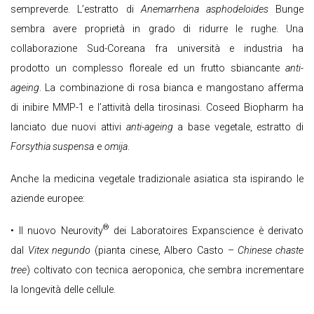
sempreverde. L’estratto di
Anemarrhena asphodeloides
Bunge
sembra avere proprietà in grado di ridurre le rughe. Una
collaborazione Sud-Coreana fra università e industria ha
prodotto un complesso floreale ed un frutto sbiancante
anti-
ageing
. La combinazione di rosa bianca e mangostano afferma
di inibire MMP-1 e l’attività della tirosinasi. Coseed Biopharm ha
lanciato due nuovi attivi
anti-ageing
a base vegetale, estratto di
Forsythia suspensa
e
omija
.
Anche la medicina vegetale tradizionale asiatica sta ispirando le
aziende europee:
®
• Il nuovo Neurovity
dei Laboratoires Expanscience è derivato
dal
Vitex negundo
(pianta cinese, Albero Casto –
Chinese chaste
tree
) coltivato con tecnica aeroponica, che sembra incrementare
la longevità delle cellule.