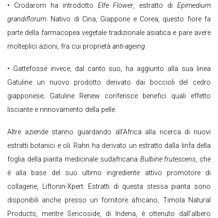
• Crodarom ha introdotto
Elfe Flower
, estratto di
Epimedium
grandiflorum
. Nativo di Cina, Giappone e Corea, questo fiore fa
parte della farmacopea vegetale tradizionale asiatica e pare avere
molteplici azioni, fra cui proprietà
anti-ageing
.
• Gattefossé invece, dal canto suo, ha aggiunto alla sua linea
Gatuline un nuovo prodotto derivato dai boccioli del cedro
giapponese; Gatuline Renew conferisce benefici quali effetto
lisciante e rinnovamento della pelle.
Altre aziende stanno guardando all’Africa alla ricerca di nuovi
estratti botanici e oli. Rahn ha derivato un estratto dalla linfa della
foglia della pianta medicinale sudafricana
Bulbine frutescens
, che
è alla base del suo ultimo ingrediente attivo promotore di
collagene, Liftonin-Xpert. Estratti di questa stessa pianta sono
disponibili anche presso un fornitore africano, Timola Natural
Products, mentre Sericoside, di Indena, è ottenuto dall’albero