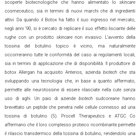
scoperte biotecnologiche che hanno alimentato lo
skincare
cosmeceutico, sia in termini di nuovi marchi che di ingredienti
attivi. Da quando il Botox ha fatto il suo ingresso nel mercato,
negli anni ’90, si è cercato di replicare il suo effetto lisciante delle
rughe con un prodotto
skincare
non invasivo. L’avvento della
tossina del botulino topico è vicino, ma naturalmente
occorreranno tutte le conformità del caso ai regolamenti locali,
sia in termini di applicazione che di disponibilità. Il produttore di
botox Allergan ha acquisito Anterios, azienda
biotech
che sta
sviluppando una tecnologia che, in base a quanto affermato,
permette alle neurotossine di essere rilasciate nella cute senza
uso di aghi. Un paio di aziende
biotech
sudcoreane hanno
brevettato un peptide che penetra nelle cellule connesso ad una
tossina di botulino (5). Procell Therapeutics e ATGC Co
affermano che il loro complesso proteico ricombinante permette
il rilascio transdermico della tossina di botulino, rendendolo una