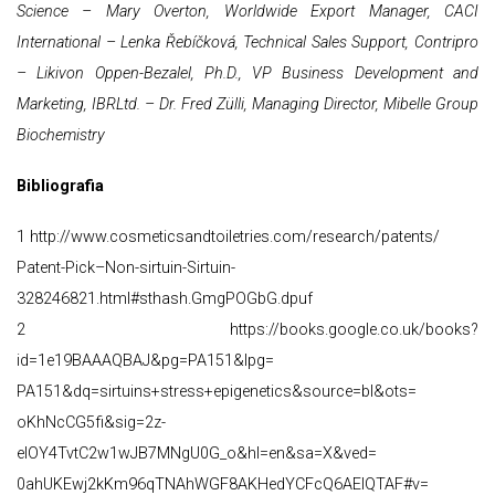
Science –
Mary Overton, Worldwide Export Manager, CACI
International –
Lenka Řebíčková, Technical Sales Support, Contripro
–
Likivon Oppen-Bezalel, Ph.D., VP Business Development and
Marketing, IBRLtd. –
Dr. Fred Zülli, Managing Director, Mibelle Group
Biochemistry
Bibliografia
1 http://www.cosmeticsandtoiletries.com/research/patents/
Patent-Pick–Non-sirtuin-Sirtuin-
328246821.html#sthash.GmgPOGbG.dpuf
2 https://books.google.co.uk/books?
id=1e19BAAAQBAJ&pg=PA151&lpg=
PA151&dq=sirtuins+stress+epigenetics&source=bl&ots=
oKhNcCG5fi&sig=2z-
eIOY4TvtC2w1wJB7MNgU0G_o&hl=en&sa=X&ved=
0ahUKEwj2kKm96qTNAhWGF8AKHedYCFcQ6AEIQTAF#v=