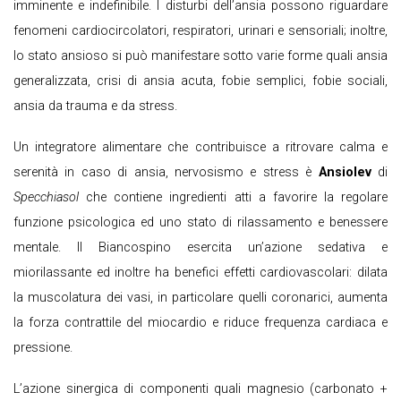
imminente e indefinibile. I disturbi dell’ansia possono riguardare
fenomeni cardiocircolatori, respiratori, urinari e sensoriali; inoltre,
lo stato ansioso si può manifestare sotto varie forme quali ansia
generalizzata, crisi di ansia acuta, fobie semplici, fobie sociali,
ansia da trauma e da stress.
Un integratore alimentare che contribuisce a ritrovare calma e
serenità in caso di ansia, nervosismo e stress è
Ansiolev
di
Specchiasol
che contiene ingredienti atti a favorire la regolare
funzione psicologica ed uno stato di rilassamento e benessere
mentale. Il Biancospino esercita un’azione sedativa e
miorilassante ed inoltre ha benefici effetti cardiovascolari: dilata
la muscolatura dei vasi, in particolare quelli coronarici, aumenta
la forza contrattile del miocardio e riduce frequenza cardiaca e
pressione.
L’azione sinergica di componenti quali magnesio (carbonato +