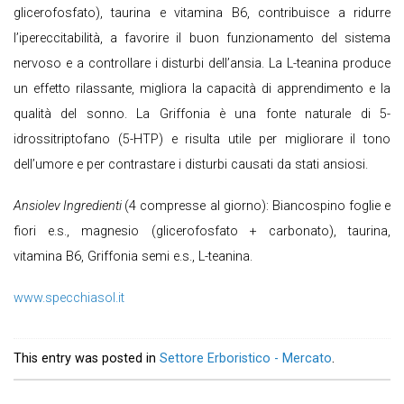
glicerofosfato), taurina e vitamina B6, contribuisce a ridurre
l’ipereccitabilità, a favorire il buon funzionamento del sistema
nervoso e a controllare i disturbi dell’ansia. La L-teanina produce
un effetto rilassante, migliora la capacità di apprendimento e la
qualità del sonno. La Griffonia è una fonte naturale di 5-
idrossitriptofano (5-HTP) e risulta utile per migliorare il tono
dell’umore e per contrastare i disturbi causati da stati ansiosi.
Ansiolev Ingredienti
(4 compresse al giorno): Biancospino foglie e
fiori e.s., magnesio (glicerofosfato + carbonato), taurina,
vitamina B6, Griffonia semi e.s., L-teanina.
www.specchiasol.it
This entry was posted in
Settore Erboristico - Mercato
.