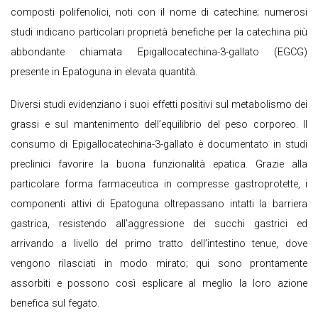
composti polifenolici, noti con il nome di catechine; numerosi
studi indicano particolari proprietà benefiche per la catechina più
abbondante chiamata Epigallocatechina-3-gallato (EGCG)
presente in Epatoguna in elevata quantità.
Diversi studi evidenziano i suoi effetti positivi sul metabolismo dei
grassi e sul mantenimento dell’equilibrio del peso corporeo. Il
consumo di Epigallocatechina-3-gallato è documentato in studi
preclinici favorire la buona funzionalità epatica. Grazie alla
particolare forma farmaceutica in compresse gastroprotette, i
componenti attivi di Epatoguna oltrepassano intatti la barriera
gastrica, resistendo all’aggressione dei succhi gastrici ed
arrivando a livello del primo tratto dell’intestino tenue, dove
vengono rilasciati in modo mirato; qui sono prontamente
assorbiti e possono così esplicare al meglio la loro azione
benefica sul fegato.