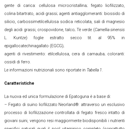
gente di carica: cellulosa microcristallina; fegato liofilizzato,
colina bitartrato, acidi grassi; agenti antiagglomeranti: biossido di
silicio, carbossimetilcellulosa sodica reticolata, sali di magnesio
degli acidi grassi, crospovidone, talco; Tè verde (
Camellia sinensis
L. Kuntze) foglie estratto secco tit. al 95% in
epigallocatechinagallato (EGCG);
agenti di rivestimento: etilcellulosa, cera di carnauba; coloranti:
ossidi di ferro.
Le informazioni nutrizionali sono riportate in
Tabella 1
.
Caratteristiche
La nuova ed unica formulazione di Epatoguna è a base di:
– Fegato di suino liofilizzato Neorland®: attraverso un esclusivo
processo di liofilizzazione controllata di fegato fresco intatto di
giovani suini, vengono resi maggiormente biodisponibili i nutrienti
specifici naturali quali il pool vitaminico completo (soprattutto