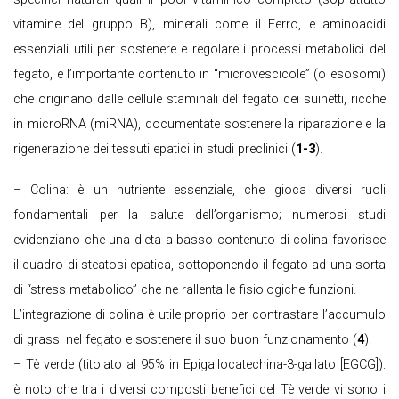
vitamine del gruppo B), minerali come il Ferro, e aminoacidi
essenziali utili per sostenere e regolare i processi metabolici del
fegato, e l’importante contenuto in “microvescicole” (o esosomi)
che originano dalle cellule staminali del fegato dei suinetti, ricche
in microRNA (miRNA), documentate sostenere la riparazione e la
rigenerazione dei tessuti epatici in studi preclinici (
1-3
).
– Colina: è un nutriente essenziale, che gioca diversi ruoli
fondamentali per la salute dell’organismo; numerosi studi
evidenziano che una dieta a basso contenuto di colina favorisce
il quadro di steatosi epatica, sottoponendo il fegato ad una sorta
di “stress metabolico” che ne rallenta le fisiologiche funzioni.
L’integrazione di colina è utile proprio per contrastare l’accumulo
di grassi nel fegato e sostenere il suo buon funzionamento (
4
).
– Tè verde (titolato al 95% in Epigallocatechina-3-gallato [EGCG]):
è noto che tra i diversi composti benefici del Tè verde vi sono i