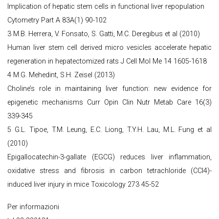
Implication of hepatic stem cells in functional liver repopulation
Cytometry Part A 83A(1) 90-102
3 M.B. Herrera, V. Fonsato, S. Gatti, M.C. Deregibus et al (2010)
Human liver stem cell derived micro vesicles accelerate hepatic
regeneration in hepatectomized rats J Cell Mol Me 14 1605-1618
4 M.G. Mehedint, S.H. Zeisel (2013)
Choline’s role in maintaining liver function: new evidence for
epigenetic mechanisms Curr Opin Clin Nutr Metab Care 16(3)
339-345
5 G.L. Tipoe, T.M. Leung, E.C. Liong, T.Y.H. Lau, M.L. Fung et al
(2010)
Epigallocatechin-3-gallate (EGCG) reduces liver inflammation,
oxidative stress and fibrosis in carbon tetrachloride (CCl4)-
induced liver injury in mice Toxicology 273 45-52
Per informazioni