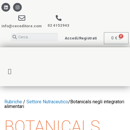
02 4152943
info@ceceditore.com
0
€
Accedi/Registrati
Rubriche
/
Settore Nutraceutico
/
Botanicals negli integratori
alimentari
BOTANICALS