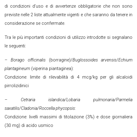
di condizioni d’uso e di avvertenze obbligatorie che non sono
previste nelle 2 liste attualmente vigenti e che saranno da tenere in
considerazione se confermate.
Tra le più importanti condizioni di utilizzo introdotte si segnalano
le seguenti:
–
Borago officinalis
(borragine)/
Buglossoides arvensis
/
Echium
plantagineum
(viperina piantaginea):
Condizione: limite di rilevabilità di 4 mcg/kg per gli alcaloidi
pirrolizidinici
–
Cetraria islandica/Lobaria pulmonaria/Parmelia
saxatilis/Cladonia/Roccella phycopsis
:
Condizione: livelli massimi di titolazione (3%) e dose giornaliera
(30 mg) di acido usmico