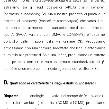
dalle gommoresine di
Boswellia serrata
e
B. sacra
(syn
B. carteri
)
estraiamo sia gli acidi boswellici (AKBA) che i cembreni
(serratolo e incensolo) (
2
). Ma il nostro prodotto di punta è un
estratto di
cramberry
(
Vaccinium macrocarpon
) che vanta il più
alto contenuto al mondo di proantocianidine dimere e trimere di
tipo A (PAC-A, valutato con DMAC e LC-MS/MS) efficace nel
controllo delle infezioni delle vie urinarie (
3
). Produciamo
antiossidanti con una formula brevettata che lega le antocianine
di mirtillo alle proteine di Spirulina. Infine, produciamo un estratto
di pepe nero con un elevato contenuto standardizzato di β-
cariofillene, un endo-cannabinoide agonista del recettore CB2.
D.
Quali sono le caratteristiche degli estratti di Biosfered?
Risposta
: con tecnologie innovative nel campo dell’estrazione (a
temperatura ambiente) e analisi (GC-MS e LC-MS) produciamo