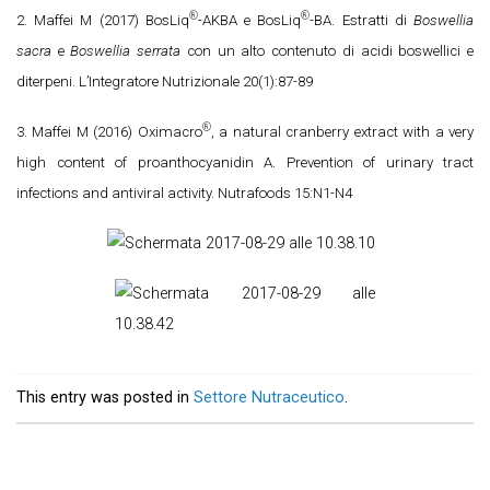
®
®
2. Maffei M (2017) BosLiq
-AKBA e BosLiq
-BA. Estratti di
Boswellia
sacra
e
Boswellia serrata
con un alto contenuto di acidi boswellici e
diterpeni. L’Integratore Nutrizionale 20(1):87-89
®
3. Maffei M (2016) Oximacro
, a natural cranberry extract with a very
high content of proanthocyanidin A. Prevention of urinary tract
infections and antiviral activity. Nutrafoods 15:N1-N4
This entry was posted in
Settore Nutraceutico
.