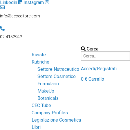
Linkedin
Instagram
info@ceceditore.com
02 4152943
Cerca
Riviste
Rubriche
Accedi/Registrati
Settore Nutraceutico
Settore Cosmetico
0
€
Carrello
Formulario
MakeUp
Botanicals
CEC Tube
Company Profiles
Legislazione Cosmetica
Libri