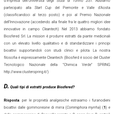
d’Impresa dell’Università degli Studi di Torino 2i3T. Abbiamo
partecipato alla
Start Cup
del Piemonte e Valle d’Aosta
(classificandoci al terzo posto) e poi al Premio Nazionale
dell’Innovazione (accedendo alla finale fra le quattro migliori idee
innovative in campo
Cleantech
). Nel 2013 abbiamo fondato
Biosfered Srl. La
mission
è produrre estratti da piante medicinali
con un elevato livello qualitativo e di standardizzare i principi
bioattivi supportandoli con studi clinici e pilota. La nostra
filosofia è espressamente Cleantech (Biosferd è socio del Cluster
Tecnologico Nazionale della “Chimica Verde” SPRING
http://www.clusterspring.it/).
D.
Quali tipi di estratti produce Biosfered?
Risposta
: per le proprietà analgesiche estraiamo i furanodieni
bioattivi dalle gommoresine di mirra (
Commiphora myrrha
) (
1
) e