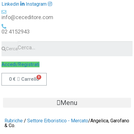
Linkedin
Instagram
info@ceceditore.com
02 4152943
Cerca
Accedi/Registrati
0
€
Carrello
Menu
Rubriche
/
Settore Erboristico - Mercato
/
Angelica, Garofano
& Co.