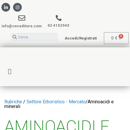
02 4152943
info@ceceditore.com
0
€
Accedi/Registrati
Rubriche
/
Settore Erboristico - Mercato
/
Aminoacidi e
minerali
AMINOACIDI E