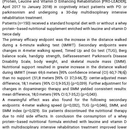
(Protein, Leucine and Vitamin D Enhancing Rehabilitation [PRO-LEADER];
April 2017 to January 2018) in cognitively intact patients with PD or
parkinsonism and undergoing a 30-day multidisciplinary intensive
rehabilitation treatment.
Patients (n=150) received a standard hospital diet with or without a whey
protein–based nutritional supplement enriched with leucine and vitamin D
twice daily.
The primary efficacy endpoint was the increase in the distance walked
during a 6-minute walking test (6MWT). Secondary endpoints were
changes in 4-meter walking speed, Timed Up and Go test (TUG), Berg
balance scale, handgrip strength, Selfassessment Parkinson’s Disease
Disability Scale, body weight, and skeletal muscle mass (SMM).
Nutritional support resulted in greater increase in the distance walked
during 6MWT (mean 69,6 meters [95% confidence interval (CI) 60,7-78,6])
than no support (51,8 meters [95% CI 37,0-66,7]): center-adjusted mean
difference, 18,1 meters (95% CI 0,9-35,3) (p=0,039). Further adjustment for
changes in dopaminergic therapy and SMM yielded consistent results:
mean difference, 18,0 meters (95% CI 0,7-35,2) (p=0,043).
A meaningful effect was also found for the following secondary
endpoints: 4-meter walking speed (p=0,032), TUG (p=0,046), SMM, and
SMM index (p=0,029). Six patients discontinued the nutritional therapy
due to mild side effects. In conclusion the consumption of a whey
protein–based nutritional formula enriched with leucine and vitamin D
with multidisciplinary intensive rehabilitation treatment improved lower