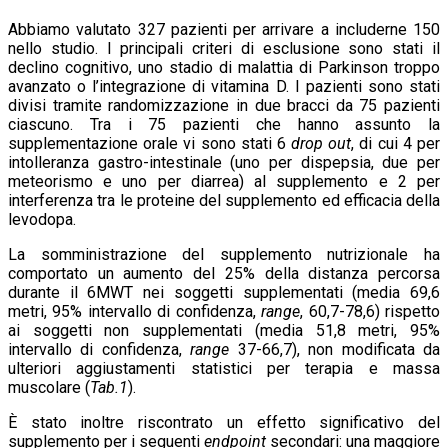
Abbiamo valutato 327 pazienti per arrivare a includerne 150
nello studio. I principali criteri di esclusione sono stati il
declino cognitivo, uno stadio di malattia di Parkinson troppo
avanzato o l’integrazione di vitamina D. I pazienti sono stati
divisi tramite randomizzazione in due bracci da 75 pazienti
ciascuno. Tra i 75 pazienti che hanno assunto la
supplementazione orale vi sono stati 6
drop out
, di cui 4 per
intolleranza gastro-intestinale (uno per dispepsia, due per
meteorismo e uno per diarrea) al supplemento e 2 per
interferenza tra le proteine del supplemento ed efficacia della
levodopa.
La somministrazione del supplemento nutrizionale ha
comportato un aumento del 25% della distanza percorsa
durante il 6MWT nei soggetti supplementati (media 69,6
metri, 95% intervallo di confidenza,
range
, 60,7-78,6) rispetto
ai soggetti non supplementati (media 51,8 metri, 95%
intervallo di confidenza,
range
37-66,7), non modificata da
ulteriori aggiustamenti statistici per terapia e massa
muscolare (
Tab.1
).
È stato inoltre riscontrato un effetto significativo del
supplemento per i seguenti
endpoint
secondari: una maggiore