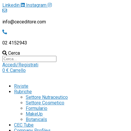
Linkedin
Instagram
info@ceceditore.com
02 4152943
Cerca
Accedi/Registrati
0
€
Carrello
Riviste
Rubriche
Settore Nutraceutico
Settore Cosmetico
Formulario
MakeUp
Botanicals
CEC Tube
Company Profiles