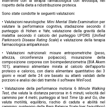
interferire con la terapia farmacologica con levodopa, nel
rispetto della dieta a ridistribuzione proteica.
Sono state condotte le seguenti valutazioni:
• Valutazioni neurologiche:
Mini Mental State Examination
per
valutare la performance cognitiva, stadiazione secondo il
punteggio di Hohen e Yahr, valutazione della gravità della
malattia secondo il calcolo del punteggio UPDRS (
Unified
Parkinson’s Disease Rating Scale
) e valutazione della terapia
farmacologica antiparkinson.
• Valutazioni nutrizionali: misure antropometriche (peso,
altezza, circonferenza polpaccio); misurazione della
composizione corporea con bioimpedenziometria (BIA Akern
101); anamnesi alimentare mirata al calcolo dell’apporto
proteico e calorico, con diario alimentare quantitativo dei 3
giorni e
recall
delle 24 ore basato su atlanti validati delle
porzioni e analisi dei dati tramite il software WinFood.
• Valutazione della performance motoria: 6
Minute Walking
Test
, che valuta la distanza percorsa in 6 minuti; velocità del
cammino per 4 metri; punteggio al test
Time Up and Go
, che
valuta motilità, equilibrio, rischio di caduta e abilità nel
cammino; punteggio della
Berg Balance Scale
(per l’equilibrio)