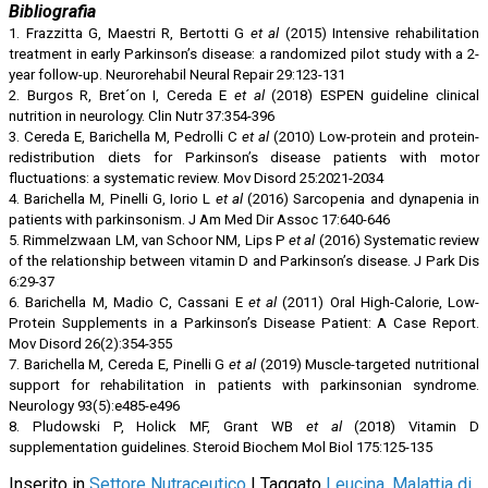
Bibliografia
1. Frazzitta G, Maestri R, Bertotti G
et al
(2015) Intensive rehabilitation
treatment in early Parkinson’s disease: a randomized pilot study with a 2-
year follow-up. Neurorehabil Neural Repair 29:123-131
2. Burgos R, Bret´on I, Cereda E
et al
(2018) ESPEN guideline clinical
nutrition in neurology. Clin Nutr 37:354-396
3. Cereda E, Barichella M, Pedrolli C
et al
(2010) Low-protein and protein-
redistribution diets for Parkinson’s disease patients with motor
fluctuations: a systematic review. Mov Disord 25:2021-2034
4. Barichella M, Pinelli G, Iorio L
et al
(2016) Sarcopenia and dynapenia in
patients with parkinsonism. J Am Med Dir Assoc 17:640-646
5. Rimmelzwaan LM, van Schoor NM, Lips P
et al
(2016) Systematic review
of the relationship between vitamin D and Parkinson’s disease. J Park Dis
6:29-37
6. Barichella M, Madio C, Cassani E
et al
(2011) Oral High-Calorie, Low-
Protein Supplements in a Parkinson’s Disease Patient: A Case Report.
Mov Disord 26(2):354-355
7. Barichella M, Cereda E, Pinelli G
et al
(2019) Muscle-targeted nutritional
support for rehabilitation in patients with parkinsonian syndrome.
Neurology 93(5):e485-e496
8. Pludowski P, Holick MF, Grant WB
et al
(2018) Vitamin D
supplementation guidelines. Steroid Biochem Mol Biol 175:125-135
Inserito in
Settore Nutraceutico
|
Taggato
Leucina
,
Malattia di