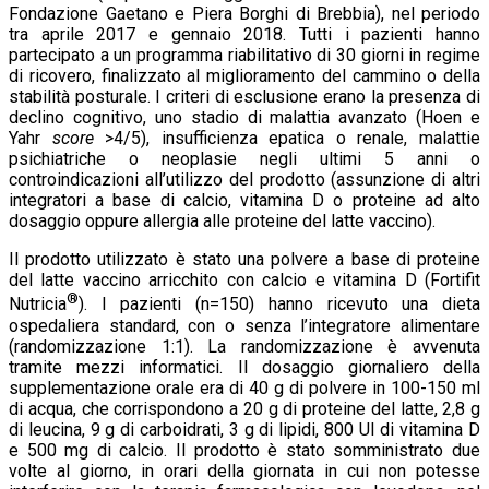
Fondazione Gaetano e Piera Borghi di Brebbia), nel periodo
tra aprile 2017 e gennaio 2018. Tutti i pazienti hanno
partecipato a un programma riabilitativo di 30 giorni in regime
di ricovero, finalizzato al miglioramento del cammino o della
stabilità posturale. I criteri di esclusione erano la presenza di
declino cognitivo, uno stadio di malattia avanzato (Hoen e
Yahr
score
>4/5), insufficienza epatica o renale, malattie
psichiatriche o neoplasie negli ultimi 5 anni o
controindicazioni all’utilizzo del prodotto (assunzione di altri
integratori a base di calcio, vitamina D o proteine ad alto
dosaggio oppure allergia alle proteine del latte vaccino).
Il prodotto utilizzato è stato una polvere a base di proteine
del latte vaccino arricchito con calcio e vitamina D (Fortifit
®
Nutricia
). I pazienti (n=150) hanno ricevuto una dieta
ospedaliera standard, con o senza l’integratore alimentare
(randomizzazione 1:1). La randomizzazione è avvenuta
tramite mezzi informatici. Il dosaggio giornaliero della
supplementazione orale era di 40 g di polvere in 100-150 ml
di acqua, che corrispondono a 20 g di proteine del latte, 2,8 g
di leucina, 9 g di carboidrati, 3 g di lipidi, 800 UI di vitamina D
e 500 mg di calcio. Il prodotto è stato somministrato due
volte al giorno, in orari della giornata in cui non potesse