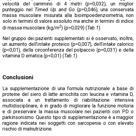
velocità del cammino di 4 metri (p=0,032), un miglior
punteggio nel
Timed Up and Go
(p=0,046), una conservata
massa muscolare misurata alla bioimpoedenziometria, non
solo in termini di valore assoluto ma anche in termini di indice
2
di massa muscolare (kg/m
) (p=0,029) (
Tab.1
).
Nel gruppo dei pazienti supplementati si è osservato, inoltre,
un aumento dell’
intake
proteico (p=0,007), dell’
intake
calorico
(p<0,01), della circonferenza del polpaccio (p=0,031) e della
vitamina D ematica (p<0,01) (
Tab.1
).
Conclusioni
La supplementazione di una formula nutrizionale a base di
proteine del siero di latte arricchita con leucina e vitamina D,
associata a un trattamento di riabilitazione intensiva
multidisciplinare, è in grado di migliorare la funzione motoria
e di preservare la massa muscolare nei pazienti con PD o
parkinsonismo. Questo tipo di supplementazione è a maggior
ragione indicata nei soggetti con sarcopenia o con elevato
rischio di malnutrizione.