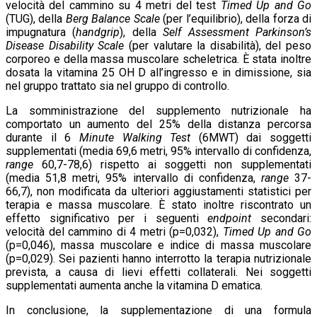
velocità del cammino su 4 metri del test
Timed Up and Go
(TUG), della
Berg Balance Scale
(per l’equilibrio), della forza di
impugnatura (
handgrip
), della
Self Assessment Parkinson’s
Disease Disability Scale
(per valutare la disabilità), del peso
corporeo e della massa muscolare scheletrica. È stata inoltre
dosata la vitamina 25 OH D all’ingresso e in dimissione, sia
nel gruppo trattato sia nel gruppo di controllo.
La somministrazione del supplemento nutrizionale ha
comportato un aumento del 25% della distanza percorsa
durante il 6
Minute Walking
Test
(6MWT) dai soggetti
supplementati (media 69,6 metri, 95% intervallo di confidenza,
range
60,7-78,6) rispetto ai soggetti non supplementati
(media 51,8 metri, 95% intervallo di confidenza,
range
37-
66,7), non modificata da ulteriori aggiustamenti statistici per
terapia e massa muscolare. È stato inoltre riscontrato un
effetto significativo per i seguenti
endpoint
secondari:
velocità del cammino di 4 metri (p=0,032),
Timed Up and Go
(p=0,046), massa muscolare e indice di massa muscolare
(p=0,029). Sei pazienti hanno interrotto la terapia nutrizionale
prevista, a causa di lievi effetti collaterali. Nei soggetti
supplementati aumenta anche la vitamina D ematica.
In conclusione, la supplementazione di una formula