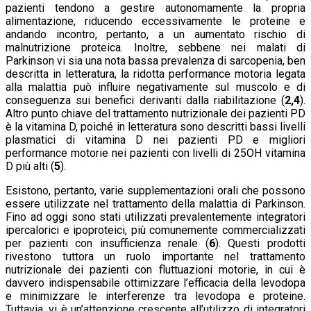
pazienti tendono a gestire autonomamente la propria
alimentazione, riducendo eccessivamente le proteine e
andando incontro, pertanto, a un aumentato rischio di
malnutrizione proteica. Inoltre, sebbene nei malati di
Parkinson vi sia una nota bassa prevalenza di sarcopenia, ben
descritta in letteratura, la ridotta performance motoria legata
alla malattia può influire negativamente sul muscolo e di
conseguenza sui benefici derivanti dalla riabilitazione (
2,4
).
Altro punto chiave del trattamento nutrizionale dei pazienti PD
è la vitamina D, poiché in letteratura sono descritti bassi livelli
plasmatici di vitamina D nei pazienti PD e migliori
performance motorie nei pazienti con livelli di 25OH vitamina
D più alti (
5
).
Esistono, pertanto, varie supplementazioni orali che possono
essere utilizzate nel trattamento della malattia di Parkinson.
Fino ad oggi sono stati utilizzati prevalentemente integratori
ipercalorici e ipoproteici, più comunemente commercializzati
per pazienti con insufficienza renale (
6
). Questi prodotti
rivestono tuttora un ruolo importante nel trattamento
nutrizionale dei pazienti con fluttuazioni motorie, in cui è
davvero indispensabile ottimizzare l’efficacia della levodopa
e minimizzare le interferenze tra levodopa e proteine.
Tuttavia, vi è un’attenzione crescente all’utilizzo di integratori