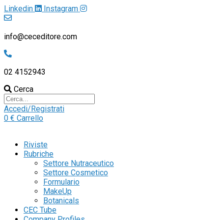
Linkedin
Instagram
info@ceceditore.com
02 4152943
Cerca
Accedi/Registrati
0
€
Carrello
Riviste
Rubriche
Settore Nutraceutico
Settore Cosmetico
Formulario
MakeUp
Botanicals
CEC Tube
Company Profiles