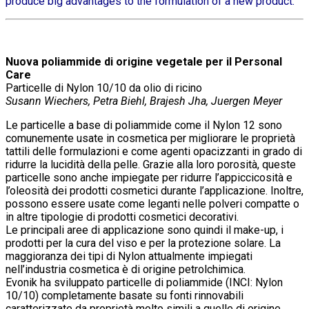
produce big advantages to the formulation of a new product.
Nuova poliammide di origine vegetale per il Personal
Care
Particelle di Nylon 10/10 da olio di ricino
Susann Wiechers, Petra Biehl, Brajesh Jha, Juergen Meyer
Le particelle a base di poliammide come il Nylon 12 sono
comunemente usate in cosmetica per migliorare le proprietà
tattili delle formulazioni e come agenti opacizzanti in grado di
ridurre la lucidità della pelle. Grazie alla loro porosità, queste
particelle sono anche impiegate per ridurre l’appiccicosità e
l’oleosità dei prodotti cosmetici durante l’applicazione. Inoltre,
possono essere usate come leganti nelle polveri compatte o
in altre tipologie di prodotti cosmetici decorativi.
Le principali aree di applicazione sono quindi il make-up, i
prodotti per la cura del viso e per la protezione solare. La
maggioranza dei tipi di Nylon attualmente impiegati
nell’industria cosmetica è di origine petrolchimica.
Evonik ha sviluppato particelle di poliammide (INCI: Nylon
10/10) completamente basate su fonti rinnovabili
caratterizzate da proprietà molto simili a quelle di origine