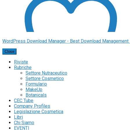
WordPress Download Manager - Best Download Management 
Close
Riviste
Rubriche
Settore Nutraceutico
Settore Cosmetico
Formulario
MakeUp
Botanicals
Aggiungi alla lista dei desideri
CEC Tube
Company Profiles
Legislazione Cosmetica
Libri
Chi Siamo
EVENTI