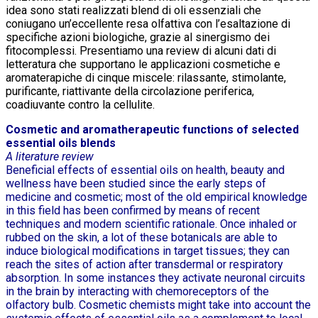
idea sono stati realizzati blend di oli essenziali che
coniugano un’eccellente resa olfattiva con l’esaltazione di
specifiche azioni biologiche, grazie al sinergismo dei
fitocomplessi. Presentiamo una review di alcuni dati di
letteratura che supportano le applicazioni cosmetiche e
aromaterapiche di cinque miscele: rilassante, stimolante,
purificante, riattivante della circolazione periferica,
coadiuvante contro la cellulite.
Cosmetic and aromatherapeutic functions of selected
essential oils blends
A literature review
Beneficial effects of essential oils on health, beauty and
wellness have been studied since the early steps of
medicine and cosmetic; most of the old empirical knowledge
in this field has been confirmed by means of recent
techniques and modern scientific rationale. Once inhaled or
rubbed on the skin, a lot of these botanicals are able to
induce biological modifications in target tissues; they can
reach the sites of action after transdermal or respiratory
absorption. In some instances they activate neuronal circuits
in the brain by interacting with chemoreceptors of the
olfactory bulb. Cosmetic chemists might take into account the