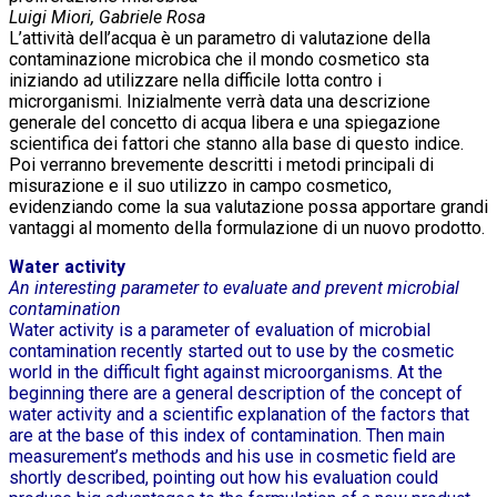
Luigi Miori, Gabriele Rosa
L’attività dell’acqua è un parametro di valutazione della
contaminazione microbica che il mondo cosmetico sta
iniziando ad utilizzare nella difficile lotta contro i
microrganismi. Inizialmente verrà data una descrizione
generale del concetto di acqua libera e una spiegazione
scientifica dei fattori che stanno alla base di questo indice.
Poi verranno brevemente descritti i metodi principali di
misurazione e il suo utilizzo in campo cosmetico,
evidenziando come la sua valutazione possa apportare grandi
vantaggi al momento della formulazione di un nuovo prodotto.
Water activity
An interesting parameter to evaluate and prevent microbial
contamination
Water activity is a parameter of evaluation of microbial
contamination recently started out to use by the cosmetic
world in the difficult fight against microorganisms. At the
beginning there are a general description of the concept of
water activity and a scientific explanation of the factors that
are at the base of this index of contamination. Then main
measurement’s methods and his use in cosmetic field are
shortly described, pointing out how his evaluation could