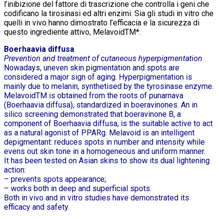
l’inibizione del fattore di trascrizione che controlla i geni che
codificano la tirosinasi ed altri enzimi. Sia gli studi in vitro che
quelli in vivo hanno dimostrato l’efficacia e la sicurezza di
questo ingrediente attivo, MelavoidTM*.
Boerhaavia diffusa
Prevention and treatment of cutaneous hyperpigmentation
Nowadays, uneven skin pigmentation and spots are
considered a major sign of aging. Hyperpigmentation is
mainly due to melanin, synthetised by the tyrosinase enzyme.
MelavoidTM is obtained from the roots of punarnava
(Boerhaavia diffusa), standardized in boeravinones. An in
silico screening demonstrated that boeravinone B, a
component of Boerhaavia diffusa, is the suitable active to act
as a natural agonist of PPARg. Melavoid is an intelligent
depigmentant: reduces spots in number and intensity while
evens out skin tone in a homogeneous and uniform manner.
It has been tested on Asian skins to show its dual lightening
action:
– prevents spots appearance;
– works both in deep and superficial spots.
Both in vivo and in vitro studies have demonstrated its
efficacy and safety.