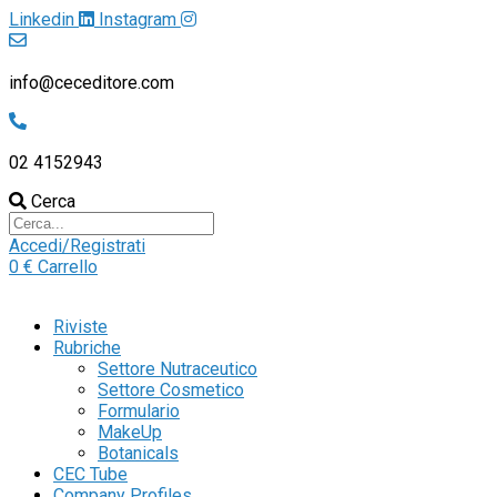
Linkedin
Instagram
info@ceceditore.com
02 4152943
Cerca
Accedi/Registrati
0
€
Carrello
Riviste
Rubriche
Settore Nutraceutico
Settore Cosmetico
Formulario
MakeUp
Botanicals
CEC Tube
Company Profiles