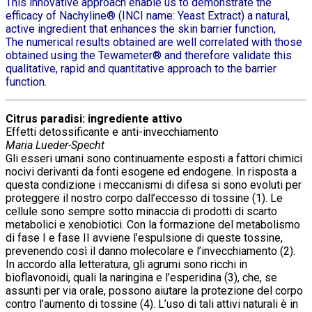
This innovative approach enable us to demonstrate the
efficacy of Nachyline® (INCI name: Yeast Extract) a natural,
active ingredient that enhances the skin barrier function,
The numerical results obtained are well correlated with those
obtained using the Tewameter® and therefore validate this
qualitative, rapid and quantitative approach to the barrier
function
.
Citrus paradisi: ingrediente attivo
Effetti detossificante e anti-invecchiamento
Maria Lueder-Specht
Gli esseri umani sono continuamente esposti a fattori chimici
nocivi derivanti da fonti esogene ed endogene. In risposta a
questa condizione i meccanismi di difesa si sono evoluti per
proteggere il nostro corpo dall’eccesso di tossine (1). Le
cellule sono sempre sotto minaccia di prodotti di scarto
metabolici e xenobiotici. Con la formazione del metabolismo
di fase I e fase II avviene l’espulsione di queste tossine,
prevenendo così il danno molecolare e l’invecchiamento (2).
In accordo alla letteratura, gli agrumi sono ricchi in
bioflavonoidi, quali la naringina e l’esperidina (3), che, se
assunti per via orale, possono aiutare la protezione del corpo
contro l’aumento di tossine (4). L’uso di tali attivi naturali è in