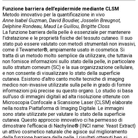
Funzione barriera dell’epidermide mediante CLSM
Metodo innovativo per la quantificazione in vivo
Anne Isabel Guzman, David Boudier, Josselin Breugnot,
Delphine Rondeau, Maud Le Guillou, Brigitte Closs
La funzione barriera della pelle è essenziale per mantenere
l’idratazione e le proprietà fisiche del tessuto cutaneo. Il suo
stato può essere valutato con metodi strumentali non invasivi,
come il Tewameter®, ampiamente usato in cosmetica. Si
tratta di un metodo molto semplice da utilizzare, che tuttavia
non fornisce informazioni sullo stato della pelle, in particolare
sullo stratum corneum (SC) e la sua organizzazione cellulare,
e non consente di visualizzare lo stato della superficie
cutanea. Esistono d’altro canto molte tecniche di imaging
medico non-invasive utilizzate sulla pelle in grado di fornire
informazioni più precise su questo organo. Lo studio si basa
sull’uso di immagini digitali ad alta risoluzione ottenute con
Microscopia Confocale a Scansione Laser (CLSM) elaborate
nella nostra Piattaforma di Imaging Digitale. Le immagini
sono state utilizzate per valutare lo stato della superficie
cutanea. Questo approccio innovativo ci ha permesso di
dimostrare l’efficacia di Nachyline® (INCI name: Yeast Extract)
un attivo cosmetico naturale che agisce sul miglioramento
della funzione barriera della pelle. I risultati ottenuti ben si