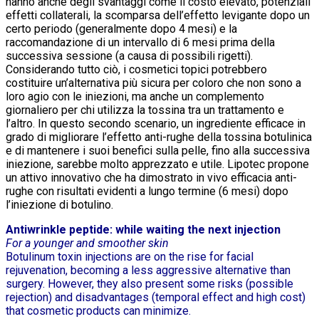
hanno anche degli svantaggi come il costo elevato, potenziali
effetti collaterali, la scomparsa dell’effetto levigante dopo un
certo periodo (generalmente dopo 4 mesi) e la
raccomandazione di un intervallo di 6 mesi prima della
successiva sessione (a causa di possibili rigetti).
Considerando tutto ciò, i cosmetici topici potrebbero
costituire un’alternativa più sicura per coloro che non sono a
loro agio con le iniezioni, ma anche un complemento
giornaliero per chi utilizza la tossina tra un trattamento e
l’altro. In questo secondo scenario, un ingrediente efficace in
grado di migliorare l’effetto anti-rughe della tossina botulinica
e di mantenere i suoi benefici sulla pelle, fino alla successiva
iniezione, sarebbe molto apprezzato e utile. Lipotec propone
un attivo innovativo che ha dimostrato in vivo efficacia anti-
rughe con risultati evidenti a lungo termine (6 mesi) dopo
l’iniezione di botulino.
Antiwrinkle peptide: while waiting the next injection
For a younger and smoother skin
Botulinum toxin injections are on the rise for facial
rejuvenation, becoming a less aggressive alternative than
surgery. However, they also present some risks (possible
rejection) and disadvantages (temporal effect and high cost)
that cosmetic products can minimize.