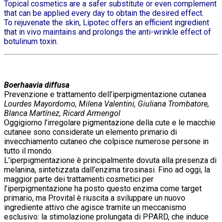
Topical cosmetics are a safer substitute or even complement
that can be applied every day to obtain the desired effect.
To rejuvenate the skin, Lipotec offers an efficient ingredient
that in vivo maintains and prolongs the anti-wrinkle effect of
botulinum toxin.
Boerhaavia diffusa
Prevenzione e trattamento dell’iperpigmentazione cutanea
Lourdes Mayordomo, Milena Valentini, Giuliana Trombatore,
Blanca Martínez, Ricard Armengol
Oggigiorno l’irregolare pigmentazione della cute e le macchie
cutanee sono considerate un elemento primario di
invecchiamento cutaneo che colpisce numerose persone in
tutto il mondo.
L’iperpigmentazione è principalmente dovuta alla presenza di
melanina, sintetizzata dall’enzima tirosinasi. Fino ad oggi, la
maggior parte dei trattamenti cosmetici per
l’iperpigmentazione ha posto questo enzima come target
primario, ma Provital è riuscita a sviluppare un nuovo
ingrediente attivo che agisce tramite un meccanismo
esclusivo: la stimolazione prolungata di PPARD, che induce