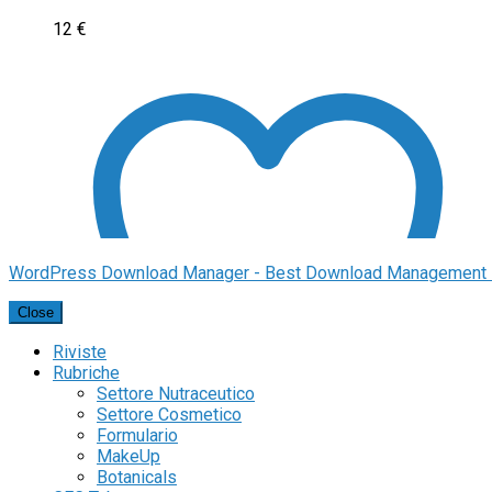
12
€
WordPress Download Manager - Best Download Management 
Close
Riviste
Rubriche
Settore Nutraceutico
Settore Cosmetico
Formulario
MakeUp
Botanicals
Aggiungi alla lista dei desideri