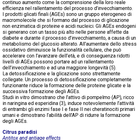
continuo aumento come la comprensione della loro reale
efficienza nel rallentamento del processo d’invecchiamento.
I prodotti glicati finali (AGEs) sono un gruppo eterogeneo di
macromolecole che si formano dal processo di glicazione
non enzimatica di proteine e acidi nucleici. Gli AGEs endogeni
si generano con un tasso più alto nelle persone affette da
diabete e durante il processo d’invecchiamento, a causa di un
metabolismo del glucosio alterato. All’aumentare dello stress
ossidativo diminuisce la funzionalità cellulare, che può
accelerare con l’avanzare dell’età, e di conseguenza ridotti
livelli di AGEs possono portare ad un rallentamento
dell’invecchiamento e ad una maggiore longevità (5).
La detossificazione e la glicazione sono strettamente
collegate. Un processo di detossificazione completamente
funzionante riduce la formazione delle proteine glicate e la
successiva formazione degli AGEs.
Studi in vitro dimostrano che l’attivo di pompelmo (AP), ricco
in naringina ed esperidina (3), induce notevolemente l’attività
di entrambi gli enzimi fase I e fase II nei cheratinociti primari
umani e dimostrano l’abilità dell’AP di ridurre la formazione
degli AGEs.
Citrus paradisi
Antitox and antiage effects