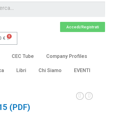
Accedi/Registrati
0
€
CEC Tube
Company Profiles
ca
Libri
Chi Siamo
EVENTI
5 (PDF)