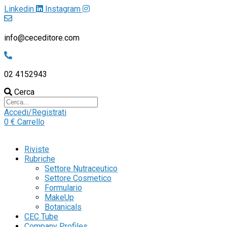
Linkedin
Instagram
info@ceceditore.com
02 4152943
Cerca
Accedi/Registrati
0
€
Carrello
Riviste
Rubriche
Settore Nutraceutico
Settore Cosmetico
Formulario
MakeUp
Botanicals
CEC Tube
Company Profiles