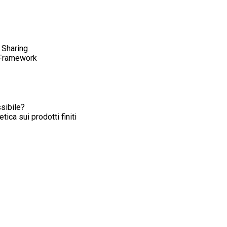
 Sharing
y Framework
ssibile?
tica sui prodotti finiti