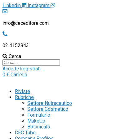
Linkedin
Instagram
info@ceceditore.com
02 4152943
Cerca
Accedi/Registrati
0
€
Carrello
Riviste
Rubriche
Settore Nutraceutico
Settore Cosmetico
Formulario
MakeUp
Botanicals
CEC Tube
Company Profiles