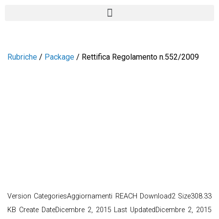
Rubriche
/
Package
/
Rettifica Regolamento n.552/2009
RETTIFICA
REGOLAMENTO
N.552/2009
Version CategoriesAggiornamenti REACH Download2 Size308.33
KB Create DateDicembre 2, 2015 Last UpdatedDicembre 2, 2015