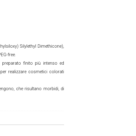
hylsiloxy) Silylethyl Dimethicone),
PEG-free.
l preparato finito più intenso ed
per realizzare cosmetici colorati
engono, che risultano morbidi, di