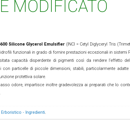
NE MODIFICATO
600 Silicone Glycerol Emulsifier
(INCI = Cetyl Diglyceryl Tris (Trimet
ofili funzionali in grado di fornire prestazioni eccezionali in sistemi 
itata capacità disperdente di pigmenti così da rendere l’effetto de
on particelle di piccole dimensioni, stabili, particolarmente adatte 
unzione protettiva solare.
basso odore, impartisce inoltre gradevolezza ai preparati che lo cont
.
 Erboristico - Ingredienti
.