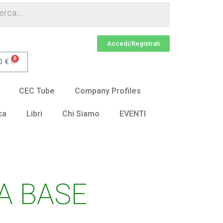
Accedi/Registrati
0
€
CEC Tube
Company Profiles
ca
Libri
Chi Siamo
EVENTI
A BASE