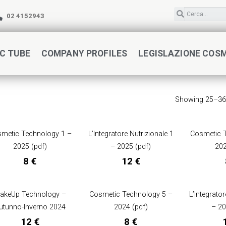
02 4152943
C TUBE
COMPANY PROFILES
LEGISLAZIONE COS
Showing 25–36 
metic Technology 1 –
L’Integratore Nutrizionale 1
Cosmetic 
2025 (pdf)
– 2025 (pdf)
202
8
€
12
€
akeUp Technology –
Cosmetic Technology 5 –
L’Integrator
utunno-Inverno 2024
2024 (pdf)
– 20
12
€
8
€