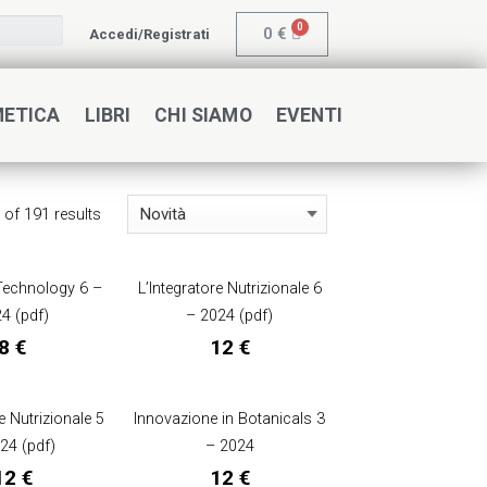
0
€
Accedi/Registrati
METICA
LIBRI
CHI SIAMO
EVENTI
of 191 results
Technology 6 –
L’Integratore Nutrizionale 6
4 (pdf)
– 2024 (pdf)
8
€
12
€
e Nutrizionale 5
Innovazione in Botanicals 3
24 (pdf)
– 2024
12
€
12
€