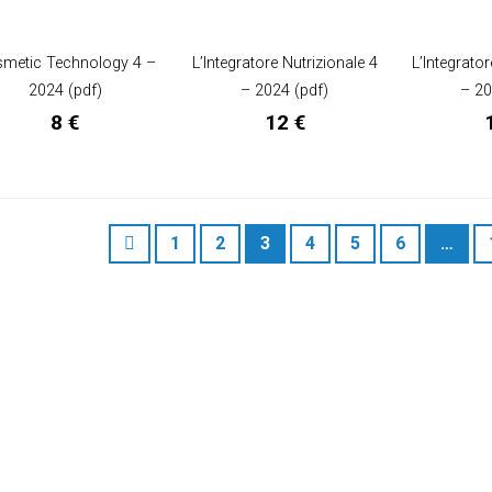
metic Technology 4 –
L’Integratore Nutrizionale 4
L’Integrator
2024 (pdf)
– 2024 (pdf)
– 20
8
€
12
€
1
2
3
4
5
6
…