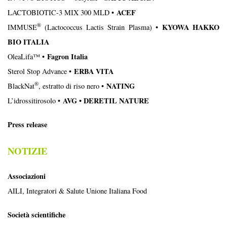
ACEF
LACTOBIOTIC-3 MIX 300 MLD •
®
KYOWA HAKKO
IMMUSE
(Lactococcus Lactis Strain Plasma) •
BIO ITALIA
Fagron Italia
OleaLifa™ •
ERBA VITA
Sterol Stop Advance •
®
NATING
BlackNat
, estratto di riso nero •
AVG • DERETIL NATURE
L’idrossitirosolo •
Press release
NOTIZIE
Associazioni
AILI, Integratori & Salute Unione Italiana Food
Società scientifiche