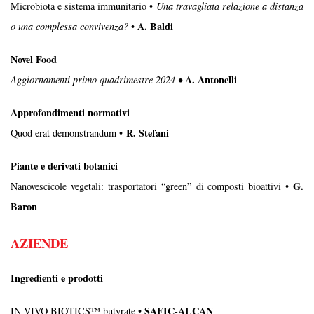
Microbiota e sistema immunitario •
Una travagliata relazione a distanza
A. Baldi
o una complessa convivenza?
•
Novel Food
A. Antonelli
Aggiornamenti primo quadrimestre 2024 •
Approfondimenti normativi
R. Stefani
Quod erat demonstrandum •
Piante e derivati botanici
G.
Nanovescicole vegetali: trasportatori “green”
di composti bioattivi •
Baron
AZIENDE
Ingredienti e prodotti
SAFIC-ALCAN
IN VIVO BIOTICS™ butyrate •