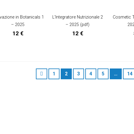
vazione in Botanicals 1
L’Integratore Nutrizionale 2
Cosmetic 
– 2025
– 2025 (pdf)
202
12
€
12
€
1
2
3
4
5
…
14