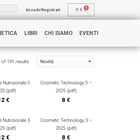
0
€
Accedi/Registrati
METICA
LIBRI
CHI SIAMO
EVENTI
of 191 results
e Nutrizionale 5
Cosmetic Technology 5 –
25 (pdf)
2025 (pdf)
12
€
8
€
e Nutrizionale 3
Cosmetic Technology 3 –
25 (pdf)
2025 (pdf)
12
€
8
€