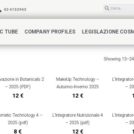
02 4152943
C TUBE
COMPANY PROFILES
LEGISLAZIONE COS
Showing 13–24 
vazione in Botanicals 2
MakeUp Technology –
L’Integrator
– 2025 (PDF)
Autunno-Inverno 2025
– 20
12
€
12
€
metic Technology 4 –
L’Integratore Nutrizionale 4
L’Integrator
2025 (pdf)
– 2025 (pdf)
– 20
8
€
12
€