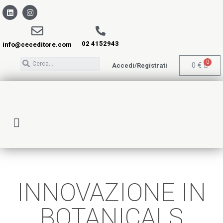
02 4152943
info@ceceditore.com
0
€
Accedi/Registrati
INNOVAZIONE IN
BOTANICALS