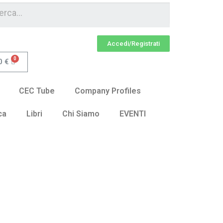
Accedi/Registrati
0
€
CEC Tube
Company Profiles
ca
Libri
Chi Siamo
EVENTI