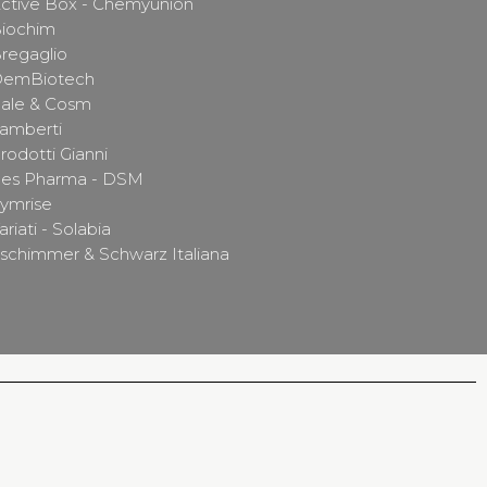
ctive Box - Chemyunion
iochim
regaglio
DemBiotech
ale & Cosm
amberti
rodotti Gianni
es Pharma - DSM
ymrise
ariati - Solabia
schimmer & Schwarz Italiana