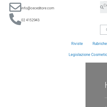
info@ceceditore.com
02 4152943
Riviste
Rubriche
Legislazione Cosmeti