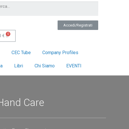
Accedi/Registrati
0
€
CEC Tube
Company Profiles
ca
Libri
Chi Siamo
EVENTI
Hand Care