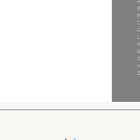
A
B
B
G
L
P
R
S
V
Z