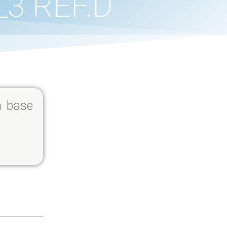
3 REF.D
 a base