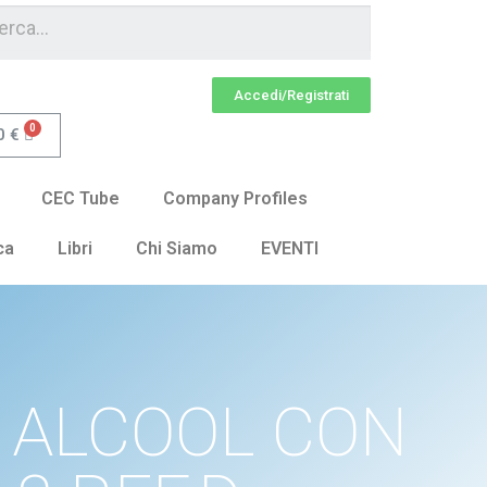
Accedi/Registrati
0
€
CEC Tube
Company Profiles
ca
Libri
Chi Siamo
EVENTI
 ALCOOL CON