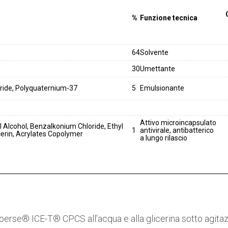
%
Funzione tecnica
64
Solvente
30
Umettante
ride, Polyquaternium-37
5
Emulsionante
Attivo microincapsulato
l Alcohol, Benzalkonium Chloride, Ethyl
1
antivirale, antibatterico
cerin, Acrylates Copolymer
a lungo rilascio
esperse® ICE-T® CPCS all’acqua e alla glicerina sotto agita