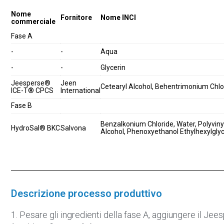
Nome
Fornitore
Nome INCI
commerciale
Fase A
-
-
Aqua
-
-
Glycerin
Jeesperse®
Jeen
Cetearyl Alcohol, Behentrimonium Chlo
ICE-T® CPCS
International
Fase B
Benzalkonium Chloride, Water, Polyviny
HydroSal® BKC
Salvona
Alcohol, Phenoxyethanol Ethylhexylgly
Descrizione processo produttivo
1. Pesare gli ingredienti della fase A, aggiungere il Je