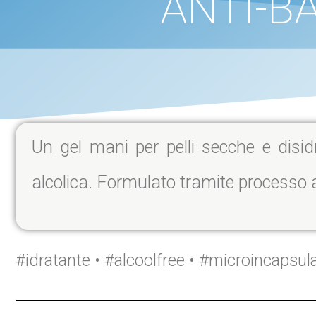
ANTI-B
Un gel mani per pelli secche e disidr
alcolica. Formulato tramite processo a
#idratante • #alcoolfree • #microincapsul