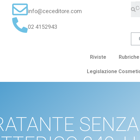
info@ceceditore.com
02 4152943
Riviste
Rubriche
Legislazione Cosmeti
DRATANTE SENZA