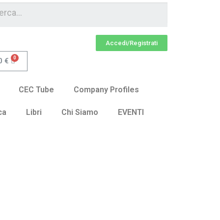
Accedi/Registrati
0
€
CEC Tube
Company Profiles
ca
Libri
Chi Siamo
EVENTI