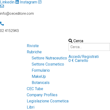
Linkedin
Instagram
info@ceceditore.com
02 4152943
Cerca
Riviste
Rubriche
Accedi/Registrati
Settore Nutraceutico
0
€
Carrello
Settore Cosmetico
Formulario
MakeUp
Botanicals
CEC Tube
Company Profiles
Legislazione Cosmetica
Libri