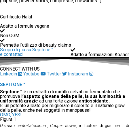
(capsule, powder sticks, compresse, chewables…)
Certificato Halal
Adatto a formule vegane
Non OGM
Permette l’utilizzo di beauty claims
Scopri di più su Sepitone™
e contattaci
Adatto a formulazioni Kosher
CONNECT WITH US
Linkedin
Youtube
Twitter
Instagram
SEPITONE™
Sepitone™
è un estratto di mirtillo selvatico fermentato che
promuove
l’aspetto giovane della pelle, la sua luminosità e
uniformità grazie
ad una forte azione
antiossidante.
E’ un potente alleato per migliorare il colorito e il naturale glow
della pelle, anche nei soggetti in menopausa!
OMG, YES!
Figura 1
Ocimum centraliafricanum
,
Copper flower
, indicatore di giacimenti d