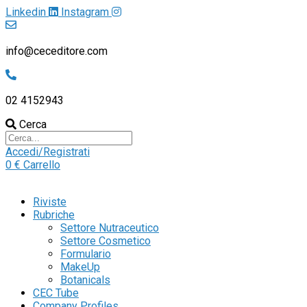
Linkedin
Instagram
info@ceceditore.com
02 4152943
Cerca
Accedi/Registrati
0
€
Carrello
Riviste
Rubriche
Settore Nutraceutico
Settore Cosmetico
Formulario
MakeUp
Botanicals
CEC Tube
Company Profiles