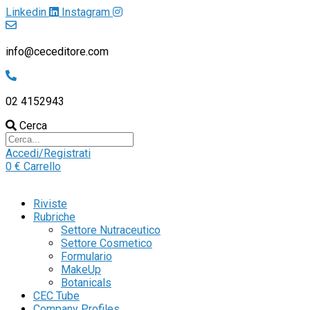
Linkedin
Instagram
info@ceceditore.com
02 4152943
Cerca
Accedi/Registrati
0
€
Carrello
Riviste
Rubriche
Settore Nutraceutico
Settore Cosmetico
Formulario
MakeUp
Botanicals
CEC Tube
Company Profiles