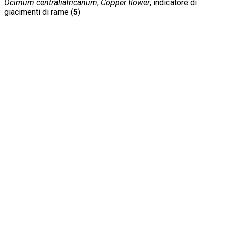
Ocimum centraliafricanum
,
Copper flower
, indicatore di
giacimenti di rame (
5
)